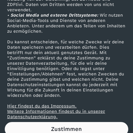
ZDFtivi. Daten von Dritten werden von uns nicht
-
Das ZDF
verwendet.
• Social Media und externe Drittsysteme:
Wir nutzen
ZDF Unternehmen
D
Social-Media-Tools und Dienste von anderen
Anbietern. Unter anderem um das Teilen von Inhalten
Karriere
zu ermöglichen.
e
Presseportal
Du kannst entscheiden, für welche Zwecke wir deine
ZDF goes Schule
Daten speichern und verarbeiten dürfen. Dies
r
betrifft nur dein aktuell genutztes Gerät. Mit
Werbefernsehen
"Zustimmen" erklärst du deine Zustimmung zu
K
unserer Datenverarbeitung, für die wir deine
Mainzelmännchen
Einwilligung benötigen. Oder du legst unter
"Einstellungen/Ablehnen" fest, welchen Zwecken du
a
deine Zustimmung gibst und welchen nicht. Deine
Datenschutzeinstellungen kannst du jederzeit mit
Wirkung für die Zukunft in deinen Einstellungen
n
widerrufen oder ändern.
n
Hier findest du das Impressum.
Partner
Weitere Informationen findest du in unserer
Datenschutzerklärung.
i
Zustimmen