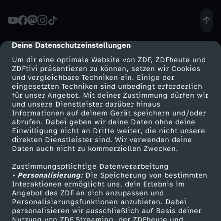
g
e
Deine Datenschutzeinstellungen
cmp-dialog-description
Um dir eine optimale Website von ZDF, ZDFheute und
b
ZDFtivi präsentieren zu können, setzen wir Cookies
und vergleichbare Techniken ein. Einige der
eingesetzten Techniken sind unbedingt erforderlich
e
für unser Angebot. Mit deiner Zustimmung dürfen wir
Mehr ZDF
Service
und unsere Dienstleister darüber hinaus
n
Informationen auf deinem Gerät speichern und/oder
ZDF-Apps
ZDFmitreden
abrufen. Dabei geben wir deine Daten ohne deine
Einwilligung nicht an Dritte weiter, die nicht unsere
h
Smart TV
Kontakt zum ZDF
direkten Dienstleister sind. Wir verwenden deine
Daten auch nicht zu kommerziellen Zwecken.
ZDFtext
Tickets
e
Zustimmungspflichtige Datenverarbeitung
Livestreams
Zuschauerservice
• Personalisierung:
Die Speicherung von bestimmten
i
Sendungen A-Z
Hilfe
Interaktionen ermöglicht uns, dein Erlebnis im
Angebot des ZDF an dich anzupassen und
TV-Programm
Personalisierungsfunktionen anzubieten. Dabei
t
personalisieren wir ausschließlich auf Basis deiner
Nutzung von ZDF Streaming, der ZDFheute und