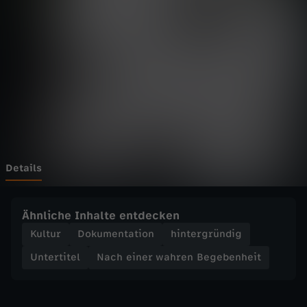
e
r
w
a
h
r
Details
e
Ähnliche Inhalte entdecken
n
Kultur
Dokumentation
hintergründig
Untertitel
Nach einer wahren Begebenheit
B
e