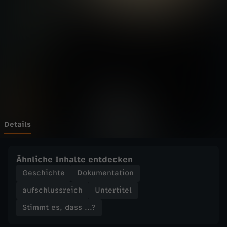
s
,
d
a
s
s
Details
.
Ähnliche Inhalte entdecken
.
Geschichte
Dokumentation
aufschlussreich
Untertitel
.
Stimmt es, dass ...?
?