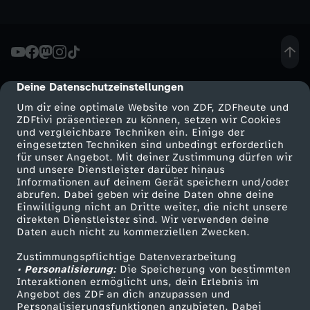
-
B
Deine Datenschutzeinstellungen
cmp-dialog-description
e
Um dir eine optimale Website von ZDF, ZDFheute und
ZDFtivi präsentieren zu können, setzen wir Cookies
g
und vergleichbare Techniken ein. Einige der
eingesetzten Techniken sind unbedingt erforderlich
i
für unser Angebot. Mit deiner Zustimmung dürfen wir
Mehr ZDF
Service
und unsere Dienstleister darüber hinaus
Informationen auf deinem Gerät speichern und/oder
n
ZDF-Apps
ZDFmitreden
abrufen. Dabei geben wir deine Daten ohne deine
Einwilligung nicht an Dritte weiter, die nicht unsere
Smart TV
Kontakt zum ZDF
direkten Dienstleister sind. Wir verwenden deine
n
Daten auch nicht zu kommerziellen Zwecken.
ZDFtext
Tickets
e
Zustimmungspflichtige Datenverarbeitung
Livestreams
Zuschauerservice
• Personalisierung:
Die Speicherung von bestimmten
Sendungen A-Z
Hilfe
Interaktionen ermöglicht uns, dein Erlebnis im
n
Angebot des ZDF an dich anzupassen und
TV-Programm
Personalisierungsfunktionen anzubieten. Dabei