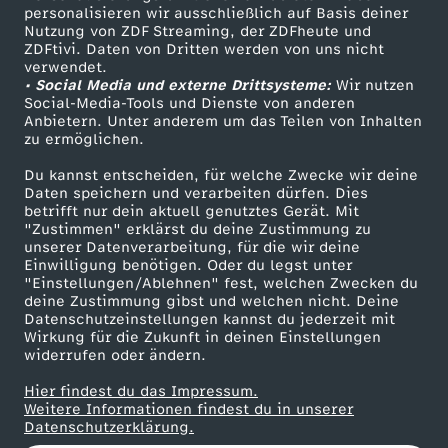
personalisieren wir ausschließlich auf Basis deiner
d
Nutzung von ZDF Streaming, der ZDFheute und
ZDFtivi. Daten von Dritten werden von uns nicht
Das ZDF
i
verwendet.
• Social Media und externe Drittsysteme:
Wir nutzen
ZDF Unternehmen
Social-Media-Tools und Dienste von anderen
e
Anbietern. Unter anderem um das Teilen von Inhalten
Karriere
zu ermöglichen.
Presseportal
H
Du kannst entscheiden, für welche Zwecke wir deine
ZDF goes Schule
Daten speichern und verarbeiten dürfen. Dies
e
betrifft nur dein aktuell genutztes Gerät. Mit
Werbefernsehen
"Zustimmen" erklärst du deine Zustimmung zu
unserer Datenverarbeitung, für die wir deine
Mainzelmännchen
x
Einwilligung benötigen. Oder du legst unter
"Einstellungen/Ablehnen" fest, welchen Zwecken du
deine Zustimmung gibst und welchen nicht. Deine
e
Datenschutzeinstellungen kannst du jederzeit mit
Wirkung für die Zukunft in deinen Einstellungen
n
widerrufen oder ändern.
Hier findest du das Impressum.
v
Partner
Weitere Informationen findest du in unserer
Datenschutzerklärung.