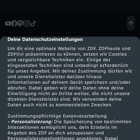
-
D
Deine Datenschutzeinstellungen
cmp-dialog-description
i
Um dir eine optimale Website von ZDF, ZDFheute und
ZDFtivi präsentieren zu können, setzen wir Cookies
e
und vergleichbare Techniken ein. Einige der
eingesetzten Techniken sind unbedingt erforderlich
n
für unser Angebot. Mit deiner Zustimmung dürfen wir
Mehr ZDF
Service
und unsere Dienstleister darüber hinaus
Informationen auf deinem Gerät speichern und/oder
t
ZDF-Apps
ZDFmitreden
abrufen. Dabei geben wir deine Daten ohne deine
Einwilligung nicht an Dritte weiter, die nicht unsere
Smart TV
Kontakt zum ZDF
direkten Dienstleister sind. Wir verwenden deine
S
Daten auch nicht zu kommerziellen Zwecken.
ZDFtext
Tickets
c
Zustimmungspflichtige Datenverarbeitung
Livestreams
Zuschauerservice
• Personalisierung:
Die Speicherung von bestimmten
Sendungen A-Z
Hilfe
Interaktionen ermöglicht uns, dein Erlebnis im
h
Angebot des ZDF an dich anzupassen und
TV-Programm
Personalisierungsfunktionen anzubieten. Dabei