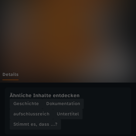
s
,
d
a
s
s
Details
.
Ähnliche Inhalte entdecken
.
Geschichte
Dokumentation
aufschlussreich
Untertitel
.
Stimmt es, dass ...?
?