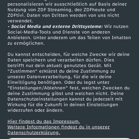
personalisieren wir ausschließlich auf Basis deiner
u
Nutzung von ZDF Streaming, der ZDFheute und
ZDFtivi. Daten von Dritten werden von uns nicht
Das ZDF
l
verwendet.
• Social Media und externe Drittsysteme:
Wir nutzen
ZDF Unternehmen
Social-Media-Tools und Dienste von anderen
b
Anbietern. Unter anderem um das Teilen von Inhalten
Karriere
zu ermöglichen.
Presseportal
i
Du kannst entscheiden, für welche Zwecke wir deine
ZDF goes Schule
Daten speichern und verarbeiten dürfen. Dies
l
betrifft nur dein aktuell genutztes Gerät. Mit
Werbefernsehen
"Zustimmen" erklärst du deine Zustimmung zu
unserer Datenverarbeitung, für die wir deine
Mainzelmännchen
d
Einwilligung benötigen. Oder du legst unter
"Einstellungen/Ablehnen" fest, welchen Zwecken du
deine Zustimmung gibst und welchen nicht. Deine
u
Datenschutzeinstellungen kannst du jederzeit mit
Wirkung für die Zukunft in deinen Einstellungen
n
widerrufen oder ändern.
Hier findest du das Impressum.
g
Partner
Weitere Informationen findest du in unserer
Datenschutzerklärung.