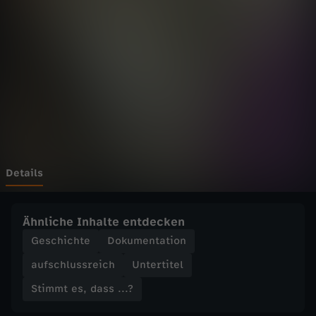
s
Wechseln zu: ZDFheute
,
d
a
s
s
Details
.
Ähnliche Inhalte entdecken
.
Geschichte
Dokumentation
aufschlussreich
Untertitel
.
Stimmt es, dass ...?
?