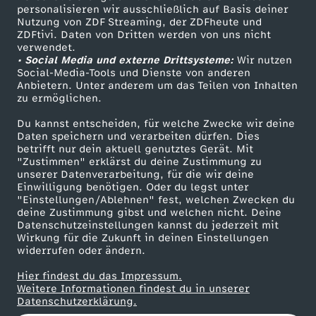
personalisieren wir ausschließlich auf Basis deiner
f
Nutzung von ZDF Streaming, der ZDFheute und
ZDFtivi. Daten von Dritten werden von uns nicht
Das ZDF
r
verwendet.
• Social Media und externe Drittsysteme:
Wir nutzen
ZDF Unternehmen
Social-Media-Tools und Dienste von anderen
ü
Anbietern. Unter anderem um das Teilen von Inhalten
Karriere
zu ermöglichen.
Presseportal
h
Du kannst entscheiden, für welche Zwecke wir deine
ZDF goes Schule
Daten speichern und verarbeiten dürfen. Dies
e
betrifft nur dein aktuell genutztes Gerät. Mit
Werbefernsehen
"Zustimmen" erklärst du deine Zustimmung zu
unserer Datenverarbeitung, für die wir deine
Mainzelmännchen
r
Einwilligung benötigen. Oder du legst unter
"Einstellungen/Ablehnen" fest, welchen Zwecken du
deine Zustimmung gibst und welchen nicht. Deine
a
Datenschutzeinstellungen kannst du jederzeit mit
Wirkung für die Zukunft in deinen Einstellungen
l
widerrufen oder ändern.
Hier findest du das Impressum.
l
Partner
Weitere Informationen findest du in unserer
Datenschutzerklärung.