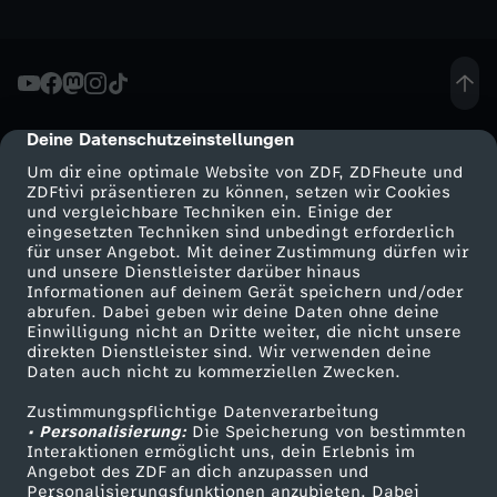
-
S
Deine Datenschutzeinstellungen
cmp-dialog-description
i
Um dir eine optimale Website von ZDF, ZDFheute und
ZDFtivi präsentieren zu können, setzen wir Cookies
n
und vergleichbare Techniken ein. Einige der
eingesetzten Techniken sind unbedingt erforderlich
d
für unser Angebot. Mit deiner Zustimmung dürfen wir
Mehr ZDF
Service
und unsere Dienstleister darüber hinaus
Informationen auf deinem Gerät speichern und/oder
d
ZDF-Apps
ZDFmitreden
abrufen. Dabei geben wir deine Daten ohne deine
Einwilligung nicht an Dritte weiter, die nicht unsere
Smart TV
Kontakt zum ZDF
direkten Dienstleister sind. Wir verwenden deine
i
Daten auch nicht zu kommerziellen Zwecken.
ZDFtext
Tickets
e
Zustimmungspflichtige Datenverarbeitung
Livestreams
Zuschauerservice
• Personalisierung:
Die Speicherung von bestimmten
Sendungen A-Z
Hilfe
Interaktionen ermöglicht uns, dein Erlebnis im
G
Angebot des ZDF an dich anzupassen und
TV-Programm
Personalisierungsfunktionen anzubieten. Dabei