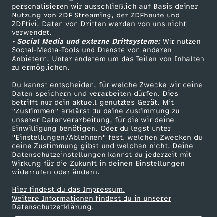
personalisieren wir ausschließlich auf Basis deiner
r
Nutzung von ZDF Streaming, der ZDFheute und
ZDFtivi. Daten von Dritten werden von uns nicht
Das ZDF
e
verwendet.
• Social Media und externe Drittsysteme:
Wir nutzen
ZDF Unternehmen
Social-Media-Tools und Dienste von anderen
n
Anbietern. Unter anderem um das Teilen von Inhalten
Karriere
zu ermöglichen.
Presseportal
z
Du kannst entscheiden, für welche Zwecke wir deine
ZDF goes Schule
Daten speichern und verarbeiten dürfen. Dies
e
betrifft nur dein aktuell genutztes Gerät. Mit
Werbefernsehen
"Zustimmen" erklärst du deine Zustimmung zu
unserer Datenverarbeitung, für die wir deine
Mainzelmännchen
n
Einwilligung benötigen. Oder du legst unter
"Einstellungen/Ablehnen" fest, welchen Zwecken du
deine Zustimmung gibst und welchen nicht. Deine
s
Datenschutzeinstellungen kannst du jederzeit mit
Wirkung für die Zukunft in deinen Einstellungen
o
widerrufen oder ändern.
Hier findest du das Impressum.
a
Partner
Weitere Informationen findest du in unserer
Datenschutzerklärung.