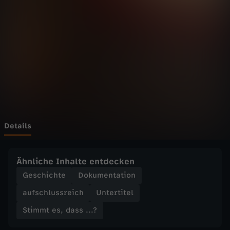
s
,
d
a
s
s
Details
.
Ähnliche Inhalte entdecken
.
Geschichte
Dokumentation
aufschlussreich
Untertitel
.
Stimmt es, dass ...?
?