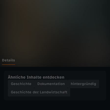
h
t
e
d
e
r
Details
L
Ähnliche Inhalte entdecken
a
Geschichte
Dokumentation
hintergründig
Geschichte der Landwirtschaft
n
d