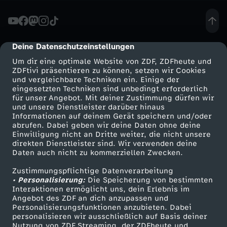
w
i
Deine Datenschutzeinstellungen
cmp-dialog-description
Um dir eine optimale Website von ZDF, ZDFheute und
r
ZDFtivi präsentieren zu können, setzen wir Cookies
und vergleichbare Techniken ein. Einige der
eingesetzten Techniken sind unbedingt erforderlich
t
für unser Angebot. Mit deiner Zustimmung dürfen wir
Mehr ZDF
Service
und unsere Dienstleister darüber hinaus
s
Informationen auf deinem Gerät speichern und/oder
ZDF-Apps
ZDFmitreden
abrufen. Dabei geben wir deine Daten ohne deine
Einwilligung nicht an Dritte weiter, die nicht unsere
c
Smart TV
Kontakt zum ZDF
direkten Dienstleister sind. Wir verwenden deine
Daten auch nicht zu kommerziellen Zwecken.
ZDFtext
Tickets
h
Zustimmungspflichtige Datenverarbeitung
Livestreams
Zuschauerservice
• Personalisierung:
Die Speicherung von bestimmten
a
Sendungen A-Z
Hilfe
Interaktionen ermöglicht uns, dein Erlebnis im
Angebot des ZDF an dich anzupassen und
TV-Programm
Personalisierungsfunktionen anzubieten. Dabei
f
personalisieren wir ausschließlich auf Basis deiner
Nutzung von ZDF Streaming, der ZDFheute und