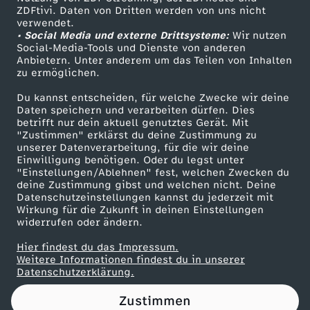
ZDFtivi. Daten von Dritten werden von uns nicht
t
Das ZDF
verwendet.
• Social Media und externe Drittsysteme:
Wir nutzen
ZDF Unternehmen
-
Social-Media-Tools und Dienste von anderen
Anbietern. Unter anderem um das Teilen von Inhalten
Karriere
zu ermöglichen.
G
Presseportal
Du kannst entscheiden, für welche Zwecke wir deine
ZDF goes Schule
Daten speichern und verarbeiten dürfen. Dies
e
betrifft nur dein aktuell genutztes Gerät. Mit
Werbefernsehen
"Zustimmen" erklärst du deine Zustimmung zu
s
unserer Datenverarbeitung, für die wir deine
Mainzelmännchen
Einwilligung benötigen. Oder du legst unter
"Einstellungen/Ablehnen" fest, welchen Zwecken du
c
deine Zustimmung gibst und welchen nicht. Deine
Datenschutzeinstellungen kannst du jederzeit mit
Wirkung für die Zukunft in deinen Einstellungen
h
widerrufen oder ändern.
i
Hier findest du das Impressum.
Partner
Weitere Informationen findest du in unserer
Datenschutzerklärung.
c
Zustimmen