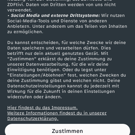
ZDFtivi. Daten von Dritten werden von uns nicht
a
Das ZDF
verwendet.
• Social Media und externe Drittsysteme:
Wir nutzen
ZDF Unternehmen
p
Social-Media-Tools und Dienste von anderen
Anbietern. Unter anderem um das Teilen von Inhalten
Karriere
zu ermöglichen.
a
Presseportal
Du kannst entscheiden, für welche Zwecke wir deine
ZDF goes Schule
Daten speichern und verarbeiten dürfen. Dies
d
betrifft nur dein aktuell genutztes Gerät. Mit
Werbefernsehen
"Zustimmen" erklärst du deine Zustimmung zu
d
unserer Datenverarbeitung, für die wir deine
Mainzelmännchen
Einwilligung benötigen. Oder du legst unter
"Einstellungen/Ablehnen" fest, welchen Zwecken du
e
deine Zustimmung gibst und welchen nicht. Deine
Datenschutzeinstellungen kannst du jederzeit mit
Wirkung für die Zukunft in deinen Einstellungen
l
widerrufen oder ändern.
n
Hier findest du das Impressum.
Partner
Weitere Informationen findest du in unserer
Datenschutzerklärung.
i
Zustimmen