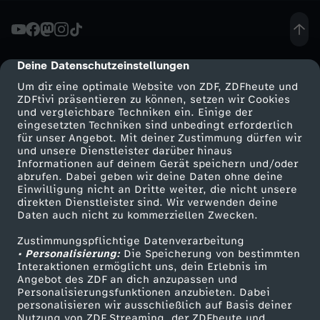
e
r
Deine Datenschutzeinstellungen
cmp-dialog-description
Um dir eine optimale Website von ZDF, ZDFheute und
n
ZDFtivi präsentieren zu können, setzen wir Cookies
und vergleichbare Techniken ein. Einige der
eingesetzten Techniken sind unbedingt erforderlich
t
für unser Angebot. Mit deiner Zustimmung dürfen wir
Mehr ZDF
Service
und unsere Dienstleister darüber hinaus
D
Informationen auf deinem Gerät speichern und/oder
ZDF-Apps
ZDFmitreden
abrufen. Dabei geben wir deine Daten ohne deine
Einwilligung nicht an Dritte weiter, die nicht unsere
e
Smart TV
Kontakt zum ZDF
direkten Dienstleister sind. Wir verwenden deine
Daten auch nicht zu kommerziellen Zwecken.
ZDFtext
Tickets
b
Zustimmungspflichtige Datenverarbeitung
Livestreams
Zuschauerservice
• Personalisierung:
Die Speicherung von bestimmten
o
Sendungen A-Z
Hilfe
Interaktionen ermöglicht uns, dein Erlebnis im
Angebot des ZDF an dich anzupassen und
TV-Programm
Personalisierungsfunktionen anzubieten. Dabei
r
personalisieren wir ausschließlich auf Basis deiner
Nutzung von ZDF Streaming, der ZDFheute und