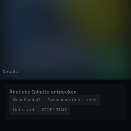
M
E
-
K
a
j
Details
a
Ähnliche Inhalte entdecken
k
Gesellschaft
Dokumentation
echt
Untertitel
STORY TIME
:
L