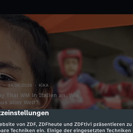
M
.
14.06.2026
KiKA
ay Thai WM in Italien an. Wie
us aller Welt?
zeinstellungen
cription
ebsite von ZDF, ZDFheute und ZDFtivi präsentieren zu
are Techniken ein. Einige der eingesetzten Techniken