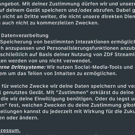
 Angebot. Mit deiner Zustimmung dürfen wir und unser
uf deinem Gerät speichern und/oder abrufen. Dabei 
 nicht an Dritte weiter, die nicht unsere direkten Dien
 auch nicht zu kommerziellen Zwecken.
 Datenverarbeitung
Speicherung von bestimmten Interaktionen ermöglicht
h anzupassen und Personalisierungsfunktionen anzub
sschließlich auf Basis deiner Nutzung von ZDF Stream
tten werden von uns nicht verwendet.
erne Drittsysteme:
Wir nutzen Social-Media-Tools und
em um das Teilen von Inhalten zu ermöglichen.
Inhalte entdecken
 für welche Zwecke wir deine Daten speichern und ver
t
Dokumentation
echt
Untertitel
STORY
ell genutztes Gerät. Mit "Zustimmen" erklärst du dein
die wir deine Einwilligung benötigen. Oder du legst u
en" fest, welchen Zwecken du deine Zustimmung gibst
ellungen kannst du jederzeit mit Wirkung für die Zuku
en oder ändern.
pressum.