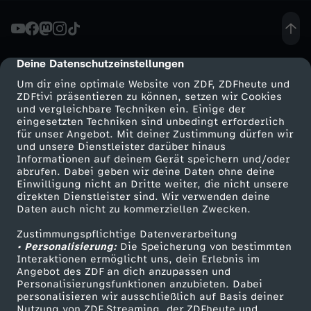
e
r
Deine Datenschutzeinstellungen
cmp-dialog-description
Um dir eine optimale Website von ZDF, ZDFheute und
:
ZDFtivi präsentieren zu können, setzen wir Cookies
und vergleichbare Techniken ein. Einige der
eingesetzten Techniken sind unbedingt erforderlich
H
für unser Angebot. Mit deiner Zustimmung dürfen wir
Mehr ZDF
Service
und unsere Dienstleister darüber hinaus
i
Informationen auf deinem Gerät speichern und/oder
ZDF-Apps
ZDFmitreden
abrufen. Dabei geben wir deine Daten ohne deine
Einwilligung nicht an Dritte weiter, die nicht unsere
s
Smart TV
Kontakt zum ZDF
direkten Dienstleister sind. Wir verwenden deine
Daten auch nicht zu kommerziellen Zwecken.
ZDFtext
Tickets
t
Zustimmungspflichtige Datenverarbeitung
Livestreams
Zuschauerservice
• Personalisierung:
Die Speicherung von bestimmten
o
Sendungen A-Z
Hilfe
Interaktionen ermöglicht uns, dein Erlebnis im
Angebot des ZDF an dich anzupassen und
TV-Programm
Personalisierungsfunktionen anzubieten. Dabei
r
personalisieren wir ausschließlich auf Basis deiner
Nutzung von ZDF Streaming, der ZDFheute und