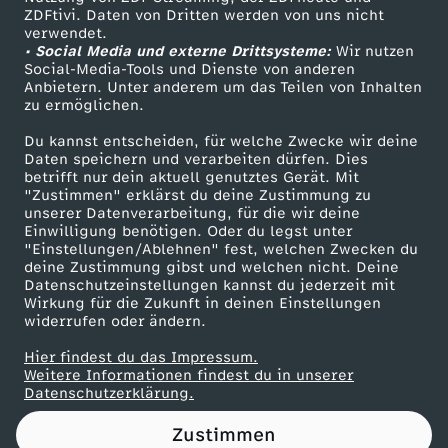
ZDFtivi. Daten von Dritten werden von uns nicht
i
Das ZDF
verwendet.
• Social Media und externe Drittsysteme:
Wir nutzen
ZDF Unternehmen
s
Social-Media-Tools und Dienste von anderen
Anbietern. Unter anderem um das Teilen von Inhalten
Karriere
zu ermöglichen.
c
Presseportal
Du kannst entscheiden, für welche Zwecke wir deine
ZDF goes Schule
Daten speichern und verarbeiten dürfen. Dies
h
betrifft nur dein aktuell genutztes Gerät. Mit
Werbefernsehen
"Zustimmen" erklärst du deine Zustimmung zu
e
unserer Datenverarbeitung, für die wir deine
Mainzelmännchen
Einwilligung benötigen. Oder du legst unter
"Einstellungen/Ablehnen" fest, welchen Zwecken du
s
deine Zustimmung gibst und welchen nicht. Deine
Datenschutzeinstellungen kannst du jederzeit mit
Wirkung für die Zukunft in deinen Einstellungen
widerrufen oder ändern.
Hier findest du das Impressum.
Partner
Weitere Informationen findest du in unserer
Datenschutzerklärung.
Zustimmen