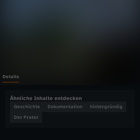
e
r
-
D
e
r
Details
P
Ähnliche Inhalte entdecken
r
Geschichte
Dokumentation
hintergründig
Der Prater
a
t