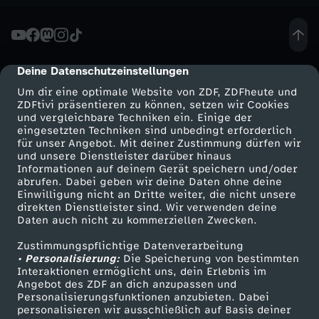
i
e
Deine Datenschutzeinstellungen
cmp-dialog-description
n
Um dir eine optimale Website von ZDF, ZDFheute und
ZDFtivi präsentieren zu können, setzen wir Cookies
g
und vergleichbare Techniken ein. Einige der
eingesetzten Techniken sind unbedingt erforderlich
für unser Angebot. Mit deiner Zustimmung dürfen wir
e
Mehr ZDF
Service
und unsere Dienstleister darüber hinaus
Informationen auf deinem Gerät speichern und/oder
ZDF-Apps
ZDFmitreden
abrufen. Dabei geben wir deine Daten ohne deine
h
Einwilligung nicht an Dritte weiter, die nicht unsere
Smart TV
Kontakt zum ZDF
direkten Dienstleister sind. Wir verwenden deine
e
Daten auch nicht zu kommerziellen Zwecken.
ZDFtext
Tickets
Zustimmungspflichtige Datenverarbeitung
Livestreams
Zuschauerservice
i
• Personalisierung:
Die Speicherung von bestimmten
Sendungen A-Z
Hilfe
Interaktionen ermöglicht uns, dein Erlebnis im
Angebot des ZDF an dich anzupassen und
m
TV-Programm
Personalisierungsfunktionen anzubieten. Dabei
personalisieren wir ausschließlich auf Basis deiner