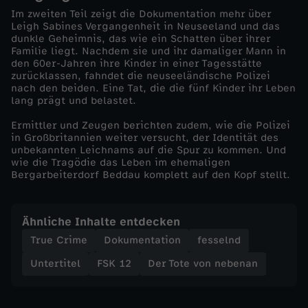
Im zweiten Teil zeigt die Dokumentation mehr über
-
Leigh Sabines Vergangenheit in Neuseeland und das
dunkle Geheimnis, das wie ein Schatten über ihrer
Familie liegt. Nachdem sie und ihr damaliger Mann in
D
den 60er-Jahren ihre Kinder in einer Tagesstätte
zurücklassen, fahndet die neuseeländische Polizei
nach den beiden. Eine Tat, die die fünf Kinder ihr Leben
a
lang prägt und belastet.
s
Ermittler und Zeugen berichten zudem, wie die Polizei
in Großbritannien weiter versucht, der Identität des
unbekannten Leichnams auf die Spur zu kommen. Und
F
wie die Tragödie das Leben im ehemaligen
Bergarbeiterdorf Beddau komplett auf den Kopf stellt.
a
Ähnliche Inhalte entdecken
m
True Crime
Dokumentation
fesselnd
i
Untertitel
FSK 12
Der Tote von nebenan
l