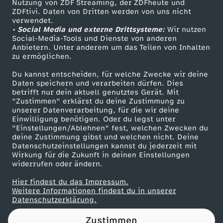
n
Nutzung von ZDF Streaming, der ZDFheute und
ZDFtivi. Daten von Dritten werden von uns nicht
Das ZDF
verwendet.
i
• Social Media und externe Drittsysteme:
Wir nutzen
ZDF Unternehmen
Social-Media-Tools und Dienste von anderen
Anbietern. Unter anderem um das Teilen von Inhalten
s
Karriere
zu ermöglichen.
Presseportal
Du kannst entscheiden, für welche Zwecke wir deine
ZDF goes Schule
Daten speichern und verarbeiten dürfen. Dies
betrifft nur dein aktuell genutztes Gerät. Mit
Werbefernsehen
"Zustimmen" erklärst du deine Zustimmung zu
unserer Datenverarbeitung, für die wir deine
Mainzelmännchen
Einwilligung benötigen. Oder du legst unter
"Einstellungen/Ablehnen" fest, welchen Zwecken du
deine Zustimmung gibst und welchen nicht. Deine
Datenschutzeinstellungen kannst du jederzeit mit
Wirkung für die Zukunft in deinen Einstellungen
widerrufen oder ändern.
Hier findest du das Impressum.
Partner
Weitere Informationen findest du in unserer
Datenschutzerklärung.
Zustimmen