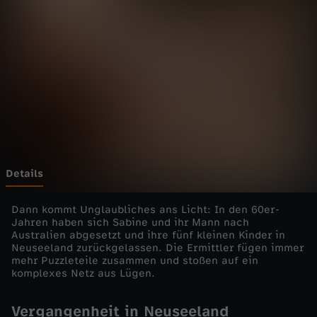
v
o
n
n
e
b
Details
e
Dann kommt Unglaubliches ans Licht: In den 60er-
Jahren haben sich Sabine und ihr Mann nach
Australien abgesetzt und ihre fünf kleinen Kinder in
n
Neuseeland zurückgelassen. Die Ermittler fügen immer
mehr Puzzleteile zusammen und stoßen auf ein
a
komplexes Netz aus Lügen.
n
Vergangenheit in Neuseeland