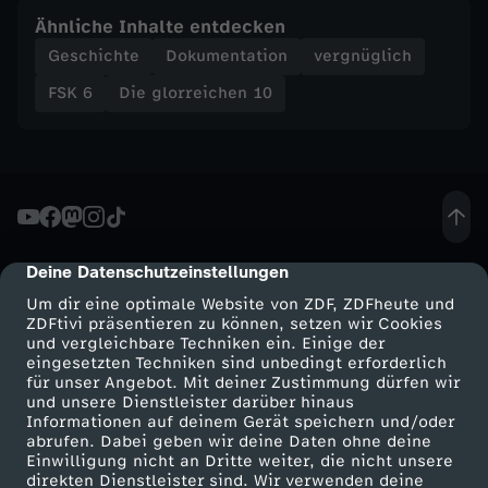
i
Ähnliche Inhalte entdecken
f
Geschichte
Dokumentation
vergnüglich
FSK 6
Die glorreichen 10
f
e
d
e
Deine Datenschutzeinstellungen
cmp-dialog-description
Um dir eine optimale Website von ZDF, ZDFheute und
r
ZDFtivi präsentieren zu können, setzen wir Cookies
und vergleichbare Techniken ein. Einige der
eingesetzten Techniken sind unbedingt erforderlich
G
für unser Angebot. Mit deiner Zustimmung dürfen wir
Mehr ZDF
Service
und unsere Dienstleister darüber hinaus
e
Informationen auf deinem Gerät speichern und/oder
ZDF-Apps
ZDFmitreden
abrufen. Dabei geben wir deine Daten ohne deine
Einwilligung nicht an Dritte weiter, die nicht unsere
Smart TV
Kontakt zum ZDF
s
direkten Dienstleister sind. Wir verwenden deine