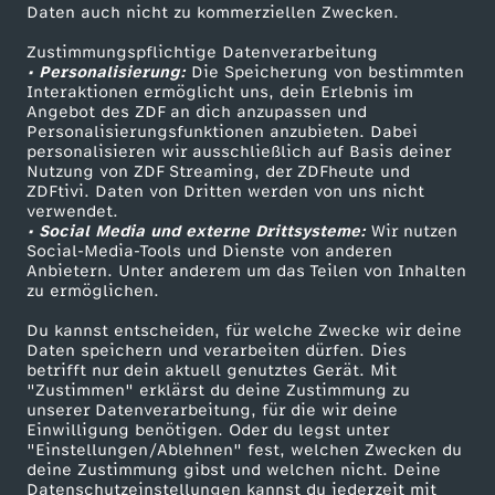
Daten auch nicht zu kommerziellen Zwecken.
ZDFtext
Tickets
c
Zustimmungspflichtige Datenverarbeitung
Livestreams
Zuschauerservice
• Personalisierung:
Die Speicherung von bestimmten
Sendungen A-Z
Hilfe
h
Interaktionen ermöglicht uns, dein Erlebnis im
Angebot des ZDF an dich anzupassen und
TV-Programm
Personalisierungsfunktionen anzubieten. Dabei
i
personalisieren wir ausschließlich auf Basis deiner
Nutzung von ZDF Streaming, der ZDFheute und
ZDFtivi. Daten von Dritten werden von uns nicht
c
Das ZDF
verwendet.
• Social Media und externe Drittsysteme:
Wir nutzen
ZDF Unternehmen
h
Social-Media-Tools und Dienste von anderen
Anbietern. Unter anderem um das Teilen von Inhalten
Karriere
zu ermöglichen.
t
Presseportal
Du kannst entscheiden, für welche Zwecke wir deine
ZDF goes Schule
Daten speichern und verarbeiten dürfen. Dies
e
betrifft nur dein aktuell genutztes Gerät. Mit
Werbefernsehen
"Zustimmen" erklärst du deine Zustimmung zu
unserer Datenverarbeitung, für die wir deine
Mainzelmännchen
Einwilligung benötigen. Oder du legst unter
"Einstellungen/Ablehnen" fest, welchen Zwecken du
deine Zustimmung gibst und welchen nicht. Deine
Datenschutzeinstellungen kannst du jederzeit mit