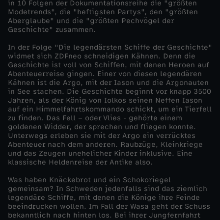
in 10 Folgen der Dokumentationsreihe die "größten
Modetrends", die "heftigsten Partys", den "größten
D
Aberglaube" und die "größten Pechvögel der
Geschichte" zusammen.
i
In der Folge "Die legendärsten Schiffe der Geschichte"
widmet sich ZDFneo schneidigen Kähnen. Denn die
e
Geschichte ist voll von Schiffen, mit denen Heroen auf
Abenteuerreise gingen. Einer von diesen legendären
Kähnen ist die Argo, mit der Iason und die Argonauten
l
in See stachen. Die Geschichte beginnt vor knapp 3500
Jahren, als der König von Iolkos seinen Neffen Iason
auf ein Himmelfahrtskommando schickt, um ein Tierfell
e
zu finden. Das Fell – oder Vlies - gehörte einem
goldenen Widder, der sprechen und fliegen konnte.
g
Unterwegs erleben sie mit der Argo ein verrücktes
Abenteuer nach dem anderen. Raubzüge, Kleinkriege
und das Zeugen unehelicher Kinder inklusive. Eine
e
klassische Heldenreise der Antike also.
Was haben Knäckebrot und ein Schokoriegel
n
gemeinsam? In Schweden jedenfalls sind das ziemlich
legendäre Schiffe, mit denen die Könige ihre Feinde
d
beeindrucken wollen. Im Fall der Wasa geht der Schuss
bekanntlich nach hinten los. Bei ihrer Jungfernfahrt