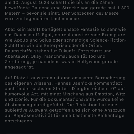
am 10. August 1628 schafft die bis an die Zähne
ä
bewaffnete Galeone eine Strecke von gerade mal 1.300
Metern – bevor sie sinkt. Der Schrecken der Meere
wird zur legendären Lachnummer.
r
Aber kein Schiff beflügelt unsere Fantasie so sehr wie
s
das Raumschiff. Egal, ob real existierende Exemplare
wie Apollo und Sojus oder schneidige Science-Fiction-
Schlitten wie die Enterprise oder die Orion.
t
Raumschiffe stehen für Zukunft, Fortschritt und
Abenteuer. Okay, manchmal auch für Tod und
Zerstörung, je nachdem, was in Hollywood gerade
e
angesagt ist.
n
Auf Platz 1 zu warten ist eine amüsante Bereicherung
des eigenen Wissens. Hannes Jaenicke kommentiert
auch in der sechsten Staffel "Die glorreichen 10" auf
S
humorvolle Art, mit einer Mischung aus Emotion, Witz
und Ironie. Für die Dokumentationsreihe wurde keine
Abstimmung durchgeführt. Die Redaktion hat eine
c
subjektive Auswahl getroffen und sich ohne Anspruch
auf Repräsentativität für eine bestimmte Reihenfolge
h
entschieden.