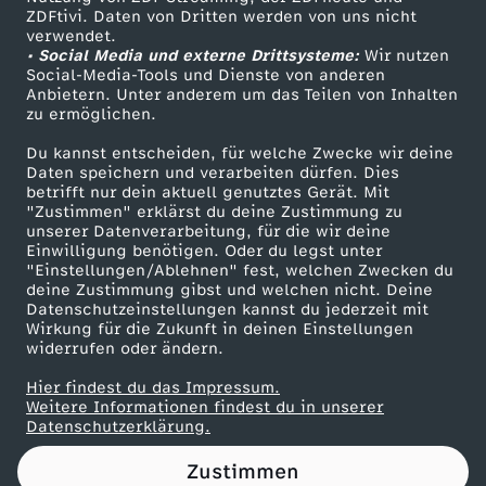
ZDFtivi. Daten von Dritten werden von uns nicht
i
Das ZDF
verwendet.
• Social Media und externe Drittsysteme:
Wir nutzen
ZDF Unternehmen
z
Social-Media-Tools und Dienste von anderen
Anbietern. Unter anderem um das Teilen von Inhalten
Karriere
zu ermöglichen.
e
Presseportal
Du kannst entscheiden, für welche Zwecke wir deine
ZDF goes Schule
Daten speichern und verarbeiten dürfen. Dies
r
betrifft nur dein aktuell genutztes Gerät. Mit
Werbefernsehen
"Zustimmen" erklärst du deine Zustimmung zu
g
unserer Datenverarbeitung, für die wir deine
Mainzelmännchen
Einwilligung benötigen. Oder du legst unter
"Einstellungen/Ablehnen" fest, welchen Zwecken du
a
deine Zustimmung gibst und welchen nicht. Deine
Datenschutzeinstellungen kannst du jederzeit mit
Wirkung für die Zukunft in deinen Einstellungen
r
widerrufen oder ändern.
d
Hier findest du das Impressum.
Partner
Weitere Informationen findest du in unserer
Datenschutzerklärung.
e
Zustimmen