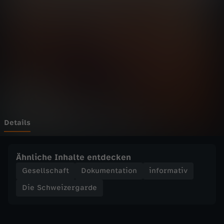
e
i
z
e
r
g
Details
a
Ähnliche Inhalte entdecken
r
Gesellschaft
Dokumentation
informativ
Die Schweizergarde
d
e