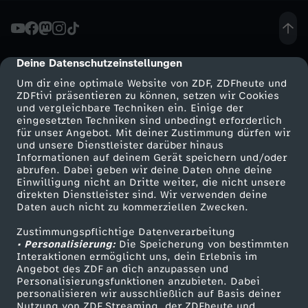
-
D
Deine Datenschutzeinstellungen
cmp-dialog-description
Um dir eine optimale Website von ZDF, ZDFheute und
i
ZDFtivi präsentieren zu können, setzen wir Cookies
und vergleichbare Techniken ein. Einige der
eingesetzten Techniken sind unbedingt erforderlich
e
für unser Angebot. Mit deiner Zustimmung dürfen wir
Mehr ZDF
Service
und unsere Dienstleister darüber hinaus
S
Informationen auf deinem Gerät speichern und/oder
ZDF-Apps
ZDFmitreden
abrufen. Dabei geben wir deine Daten ohne deine
Einwilligung nicht an Dritte weiter, die nicht unsere
c
Smart TV
Kontakt zum ZDF
direkten Dienstleister sind. Wir verwenden deine
Daten auch nicht zu kommerziellen Zwecken.
ZDFtext
Tickets
h
Zustimmungspflichtige Datenverarbeitung
Livestreams
Zuschauerservice
• Personalisierung:
Die Speicherung von bestimmten
w
Sendungen A-Z
Hilfe
Interaktionen ermöglicht uns, dein Erlebnis im
Angebot des ZDF an dich anzupassen und
TV-Programm
Personalisierungsfunktionen anzubieten. Dabei
e
personalisieren wir ausschließlich auf Basis deiner
Nutzung von ZDF Streaming, der ZDFheute und