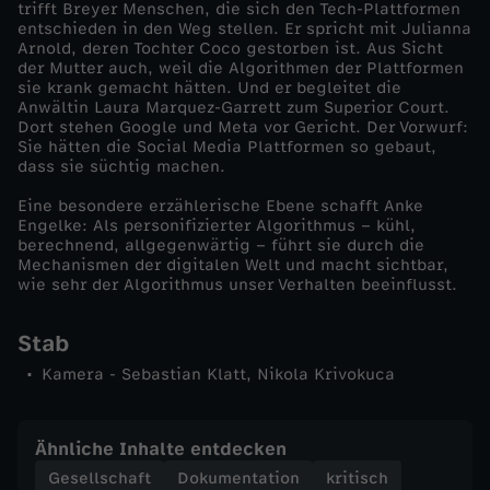
trifft Breyer Menschen, die sich den Tech-Plattformen
a
entschieden in den Weg stellen. Er spricht mit Julianna
Arnold, deren Tochter Coco gestorben ist. Aus Sicht
der Mutter auch, weil die Algorithmen der Plattformen
-
sie krank gemacht hätten. Und er begleitet die
Anwältin Laura Marquez-Garrett zum Superior Court.
m
Dort stehen Google und Meta vor Gericht. Der Vorwurf:
Sie hätten die Social Media Plattformen so gebaut,
dass sie süchtig machen.
i
Eine besondere erzählerische Ebene schafft Anke
Engelke: Als personifizierter Algorithmus – kühl,
t
berechnend, allgegenwärtig – führt sie durch die
Mechanismen der digitalen Welt und macht sichtbar,
J
wie sehr der Algorithmus unser Verhalten beeinflusst.
o
Stab
Kamera - Sebastian Klatt, Nikola Krivokuca
c
h
Ähnliche Inhalte entdecken
Gesellschaft
Dokumentation
kritisch