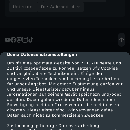
e
Untertitel
Die Wahrheit über
n
B
r
Deine Datenschutzeinstellungen
cmp-dialog-description
e
Um dir eine optimale Website von ZDF, ZDFheute und
ZDFtivi präsentieren zu können, setzen wir Cookies
y
und vergleichbare Techniken ein. Einige der
eingesetzten Techniken sind unbedingt erforderlich
für unser Angebot. Mit deiner Zustimmung dürfen wir
e
Mehr ZDF
Service
und unsere Dienstleister darüber hinaus
Informationen auf deinem Gerät speichern und/oder
r
ZDF-Apps
ZDFmitreden
abrufen. Dabei geben wir deine Daten ohne deine
Einwilligung nicht an Dritte weiter, die nicht unsere
Smart TV
Kontakt zum ZDF
direkten Dienstleister sind. Wir verwenden deine
Daten auch nicht zu kommerziellen Zwecken.
ZDFtext
Tickets
Zustimmungspflichtige Datenverarbeitung
Livestreams
Zuschauerservice