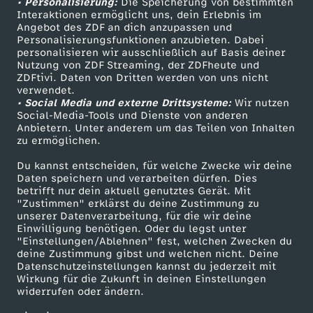
• Personalisierung:
Die Speicherung von bestimmten
Sendungen A-Z
Hilfe
Interaktionen ermöglicht uns, dein Erlebnis im
Angebot des ZDF an dich anzupassen und
TV-Programm
Personalisierungsfunktionen anzubieten. Dabei
personalisieren wir ausschließlich auf Basis deiner
Nutzung von ZDF Streaming, der ZDFheute und
ZDFtivi. Daten von Dritten werden von uns nicht
Das ZDF
verwendet.
• Social Media und externe Drittsysteme:
Wir nutzen
ZDF Unternehmen
Social-Media-Tools und Dienste von anderen
Anbietern. Unter anderem um das Teilen von Inhalten
Karriere
zu ermöglichen.
Presseportal
Du kannst entscheiden, für welche Zwecke wir deine
ZDF goes Schule
Daten speichern und verarbeiten dürfen. Dies
betrifft nur dein aktuell genutztes Gerät. Mit
Werbefernsehen
"Zustimmen" erklärst du deine Zustimmung zu
unserer Datenverarbeitung, für die wir deine
Mainzelmännchen
Einwilligung benötigen. Oder du legst unter
"Einstellungen/Ablehnen" fest, welchen Zwecken du
deine Zustimmung gibst und welchen nicht. Deine
Datenschutzeinstellungen kannst du jederzeit mit
Wirkung für die Zukunft in deinen Einstellungen
widerrufen oder ändern.