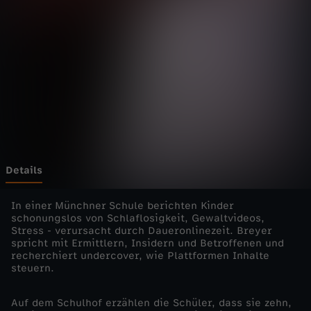
h
e
i
t
ü
b
Details
e
In einer Münchner Schule berichten Kinder
schonungslos von Schlaflosigkeit, Gewaltvideos,
Stress - verursacht durch Daueronlinezeit. Breyer
r
spricht mit Ermittlern, Insidern und Betroffenen und
recherchiert undercover, wie Plattformen Inhalte
-
steuern.
S
Auf dem Schulhof erzählen die Schüler, dass sie zehn,