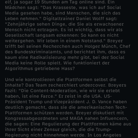
elf, ja sogar 19 Stunden am Tag online sind. Ein
Mädchen sagt: "Das Krasseste, was ich auf Social
o
Media gesehen habe, sind Menschen, die sich das
Leben nehmen." Digitaltrainer Daniel Wolff sagt:
"Zehnjährige sehen Dinge, die Sie als erwachsener
c
Mensch nicht ertragen. Es ist wichtig, dass wir als
Gesellschaft langsam erkennen: So kann es nicht
i
weitergehen. Wir leben in einem Notstand." Breyer
trifft bei seinen Recherchen auch Holger Münch, Chef
des Bundeskriminalamts, und berichtet ihm, dass es
a
kaum eine Radikalisierung mehr gibt, bei der Social
Media keine Rolle spielt. Wie funktioniert der
Algorithmus getriebene Hass?
l
Und wie kontrollieren die Plattformen selbst die
M
Inhalte? Das Team recherchiert undercover. Breyers
Fazit: "Die Content-Moderation, wie wir sie erlebt
haben, ist eine Farce." Er reist in die USA. US-
e
Präsident Trump und Vizepräsident J. D. Vance haben
deutlich gemacht, dass sie die amerikanischen Tech-
Plattformen schützen werden. Breyer diskutiert mit
d
Kongressabgeordneten und MAGA nahen Influencern,
die sagen: Eine Regulierung der Plattformen käme aus
i
ihrer Sicht einer Zensur gleich, die die Trump-
Regierung nicht hinnehmen werde. In Los Angeles