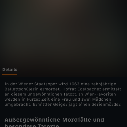
e
r
!
-
D
i
Details
e
In der Wiener Staatsoper wird 1963 eine zehnjährige
Ballettschülerin ermordet. Hofrat Edelbacher ermittelt
an diesem ungewöhnlichen Tatort. In Wien-Favoriten
d
werden in kurzer Zeit eine Frau und zwei Mädchen
umgebracht. Ermittler Geiger jagt einen Serienmörder.
ü
Außergewöhnliche Mordfälle und
s
besondere Tatorte