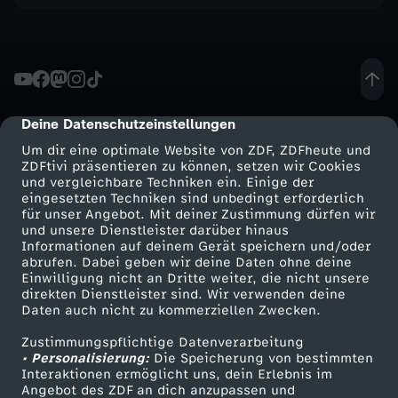
e
n
v
Deine Datenschutzeinstellungen
cmp-dialog-description
o
Um dir eine optimale Website von ZDF, ZDFheute und
ZDFtivi präsentieren zu können, setzen wir Cookies
und vergleichbare Techniken ein. Einige der
n
eingesetzten Techniken sind unbedingt erforderlich
für unser Angebot. Mit deiner Zustimmung dürfen wir
W
Mehr ZDF
Service
und unsere Dienstleister darüber hinaus
Informationen auf deinem Gerät speichern und/oder
ZDF-Apps
ZDFmitreden
abrufen. Dabei geben wir deine Daten ohne deine
i
Einwilligung nicht an Dritte weiter, die nicht unsere
Smart TV
Kontakt zum ZDF
direkten Dienstleister sind. Wir verwenden deine
Daten auch nicht zu kommerziellen Zwecken.
e
ZDFtext
Tickets
Zustimmungspflichtige Datenverarbeitung
Livestreams
Zuschauerservice
n
• Personalisierung:
Die Speicherung von bestimmten
Sendungen A-Z
Hilfe
Interaktionen ermöglicht uns, dein Erlebnis im
Angebot des ZDF an dich anzupassen und