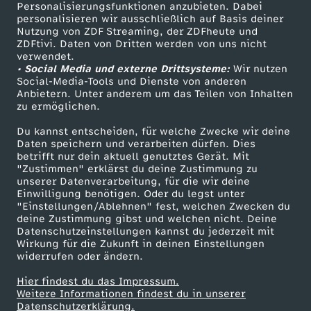
TV-Programm
Personalisierungsfunktionen anzubieten. Dabei
personalisieren wir ausschließlich auf Basis deiner
Nutzung von ZDF Streaming, der ZDFheute und
ZDFtivi. Daten von Dritten werden von uns nicht
Das ZDF
verwendet.
• Social Media und externe Drittsysteme:
Wir nutzen
ZDF Unternehmen
Social-Media-Tools und Dienste von anderen
Anbietern. Unter anderem um das Teilen von Inhalten
Karriere
zu ermöglichen.
Presseportal
Du kannst entscheiden, für welche Zwecke wir deine
ZDF goes Schule
Daten speichern und verarbeiten dürfen. Dies
betrifft nur dein aktuell genutztes Gerät. Mit
Werbefernsehen
"Zustimmen" erklärst du deine Zustimmung zu
unserer Datenverarbeitung, für die wir deine
Mainzelmännchen
Einwilligung benötigen. Oder du legst unter
"Einstellungen/Ablehnen" fest, welchen Zwecken du
deine Zustimmung gibst und welchen nicht. Deine
Datenschutzeinstellungen kannst du jederzeit mit
Wirkung für die Zukunft in deinen Einstellungen
widerrufen oder ändern.
Hier findest du das Impressum.
Partner
Weitere Informationen findest du in unserer
Datenschutzerklärung.