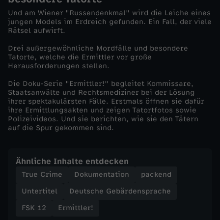
Und am Wiener "Russendenkmal" wird die Leiche eines
t
jungen Models im Erdreich gefunden. Ein Fall, der viele
Rätsel aufwirft.
e
Drei außergewöhnliche Mordfälle und besondere
Tatorte, welche die Ermittler vor große
r
Herausforderungen stellen.
Die Doku-Serie "Ermittler!" begleitet Kommissare,
e
Staatsanwälte und Rechtsmediziner bei der Lösung
ihrer spektakulärsten Fälle. Erstmals öffnen sie dafür
ihre Ermittlungsakten und zeigen Tatortfotos sowie
n
Polizeivideos. Und sie berichten, wie sie den Tätern
auf die Spur gekommen sind.
S
e
Ähnliche Inhalte entdecken
True Crime
Dokumentation
packend
i
Untertitel
Deutsche Gebärdensprache
t
FSK 12
Ermittler!