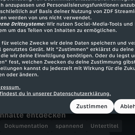
h anzupassen und Personalisierungsfunktionen anzub
er Brandstiftung?
sschließlich auf Basis deiner Nutzung von ZDF Stream
tten werden von uns nicht verwendet.
erne Drittsysteme:
Wir nutzen Social-Media-Tools und
ael Kühner muss nach einem verheerenden Bra
em um das Teilen von Inhalten zu ermöglichen.
art klären, ob es sich um Brandstiftung handel
a noch die Frage nach einem möglichen Motiv, di
 für welche Zwecke wir deine Daten speichern und ver
ell genutztes Gerät. Mit "Zustimmen" erklärst du dein
die wir deine Einwilligung benötigen. Oder du legst u
"Ermittler!" begleitet Kommissare, Staatsanwäl
en" fest, welchen Zwecken du deine Zustimmung gibst
 bei der Lösung ihrer spektakulärsten Fälle. E
ellungen kannst du jederzeit mit Wirkung für die Zuku
en oder ändern.
rmittlungsakten, zeigen Tatortfotos, Polizeivid
sie den Tätern auf die Spur gekommen sind.
pressum.
findest du in unserer Datenschutzerklärung.
Zustimmen
Able
Inhalte entdecken
Dokumentation
spannend
Untertitel