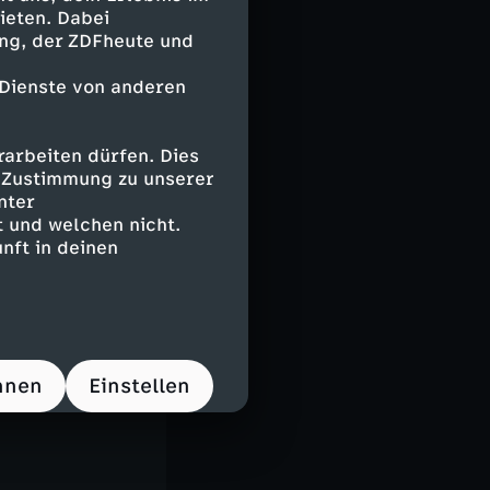
ieten. Dabei
ing, der ZDFheute und
 Dienste von anderen
nd mit sieben
n könnte. Und
e beantwortet
arbeiten dürfen. Dies
e Zustimmung zu unserer
nter
te und
 und welchen nicht.
rstmals öffnen
nft in deinen
eos und
hnen
Einstellen