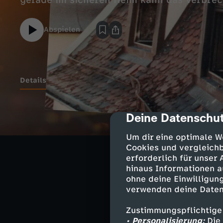
gerade im sicheren Heim kann das Verbrec
Abspielen
Details
Kommissar Detle
Deine Datenschut
cmp-dialog-des
Mord zu tun: Ei
Um dir eine optimale W
Der Tote ist mi
Cookies und vergleichb
erforderlich für unser
Kommissar Fran
hinaus Informationen a
Geschäftsmanne
ohne deine Einwilligung
Überwachungska
verwenden deine Daten
helfen?
Zustimmungspflichtige
• Personalisierung:
Die 