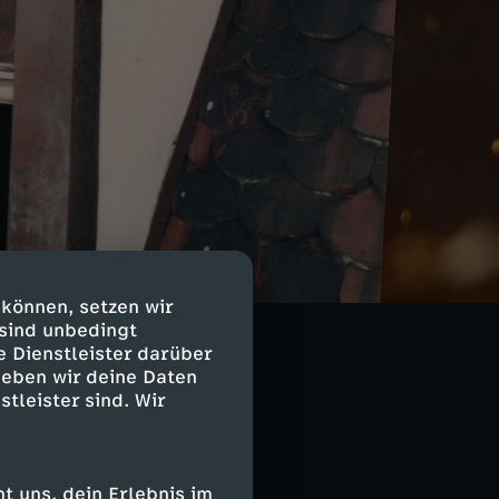
em rätselhaften
ng umgebracht.
 können, setzen wir
 sind unbedingt
e Dienstleister darüber
7-jährigen
geben wir deine Daten
stleister sind. Wir
g des Falles
 uns, dein Erlebnis im