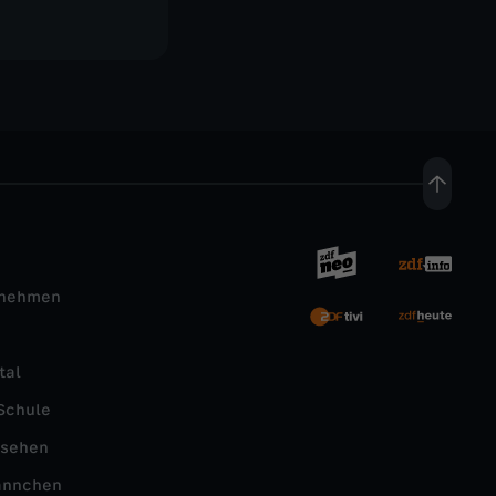
rnehmen
tal
Schule
nsehen
ännchen