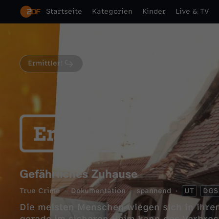
Startseite
Kategorien
Kinder
Live & TV
Ermittler!
Gefährliches Zuhause
True Crime
Dokumentation
spannend
UT
DGS
Die meisten Menschen wiegen sich in ihre