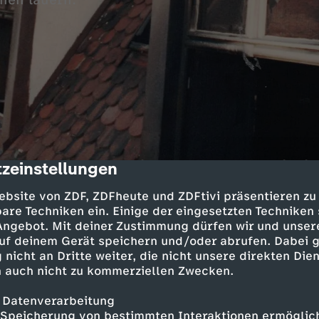
hen lauern.
f Englich von der Kripo Bochum hat es mit ein
zeinstellungen
cription
n alleinstehender Mann wurde in seiner Wohnu
ebsite von ZDF, ZDFheute und ZDFtivi präsentieren zu
t Zucker bestreut. Was hat das zu bedeuten?
are Techniken ein. Einige der eingesetzten Techniken
 Angebot. Mit deiner Zustimmung dürfen wir und unser
k Hansen ermittelt nach der Ermordung eines 7
uf deinem Gerät speichern und/oder abrufen. Dabei 
s in Lübeck. Können ihm die Aufnahmen von
 nicht an Dritte weiter, die nicht unsere direkten Dien
meras umliegender Grundstücke bei der Lösun
 auch nicht zu kommerziellen Zwecken.
 Datenverarbeitung
Speicherung von bestimmten Interaktionen ermöglicht