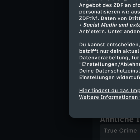
Angebot des ZDF an dic
Unfall od
personalisieren wir au
ZDFtivi. Daten von Dri
• Social Media und ext
Kommissar Mich
Anbietern. Unter ander
Toten in Stuttg
falls ja, ist d
Du kannst entscheiden,
werden muss.
betrifft nur dein aktu
Datenverarbeitung, für 
Die Doku-Serie 
"Einstellungen/Ablehn
Rechtsmediziner
Deine Datenschutzeinst
Einstellungen widerruf
sie dafür ihre E
berichten, wie 
Hier findest du das Im
Weitere Informationen 
Ähnliche 
True Crime