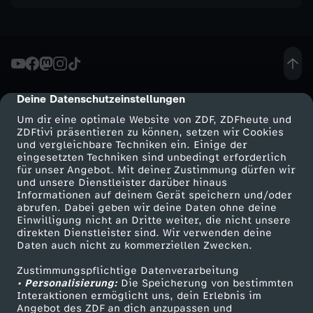
Deine Datenschutzeinstellungen
cmp-dialog-description
Um dir eine optimale Website von ZDF, ZDFheute und
ZDFtivi präsentieren zu können, setzen wir Cookies
und vergleichbare Techniken ein. Einige der
eingesetzten Techniken sind unbedingt erforderlich
für unser Angebot. Mit deiner Zustimmung dürfen wir
Mehr ZDF
Service
und unsere Dienstleister darüber hinaus
Informationen auf deinem Gerät speichern und/oder
ZDF-Apps
ZDFmitreden
abrufen. Dabei geben wir deine Daten ohne deine
Einwilligung nicht an Dritte weiter, die nicht unsere
Smart TV
Kontakt zum ZDF
direkten Dienstleister sind. Wir verwenden deine
Daten auch nicht zu kommerziellen Zwecken.
ZDFtext
Tickets
Zustimmungspflichtige Datenverarbeitung
Livestreams
Zuschauerservice
• Personalisierung:
Die Speicherung von bestimmten
Sendungen A-Z
Hilfe
Interaktionen ermöglicht uns, dein Erlebnis im
Angebot des ZDF an dich anzupassen und