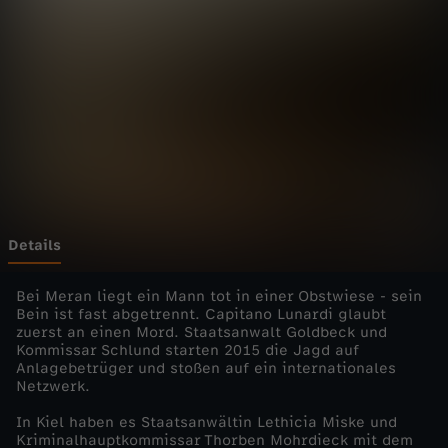
e
r
!
-
D
i
Details
e
Bei Meran liegt ein Mann tot in einer Obstwiese - sein
Bein ist fast abgetrennt. Capitano Lunardi glaubt
zuerst an einen Mord. Staatsanwalt Goldbeck und
T
Kommissar Schlund starten 2015 die Jagd auf
Anlagebetrüger und stoßen auf ein internationales
ä
Netzwerk.
In Kiel haben es Staatsanwältin Lethicia Miske und
u
Kriminalhauptkommissar Thorben Mohrdieck mit dem