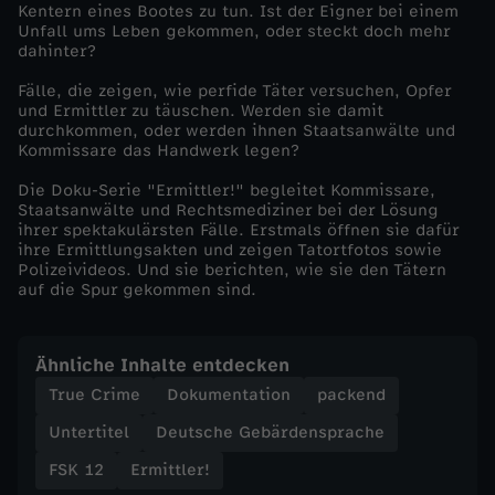
Kentern eines Bootes zu tun. Ist der Eigner bei einem
Unfall ums Leben gekommen, oder steckt doch mehr
s
dahinter?
c
Fälle, die zeigen, wie perfide Täter versuchen, Opfer
und Ermittler zu täuschen. Werden sie damit
durchkommen, oder werden ihnen Staatsanwälte und
h
Kommissare das Handwerk legen?
Die Doku-Serie "Ermittler!" begleitet Kommissare,
u
Staatsanwälte und Rechtsmediziner bei der Lösung
ihrer spektakulärsten Fälle. Erstmals öffnen sie dafür
n
ihre Ermittlungsakten und zeigen Tatortfotos sowie
Polizeivideos. Und sie berichten, wie sie den Tätern
auf die Spur gekommen sind.
g
Ähnliche Inhalte entdecken
True Crime
Dokumentation
packend
Untertitel
Deutsche Gebärdensprache
FSK 12
Ermittler!