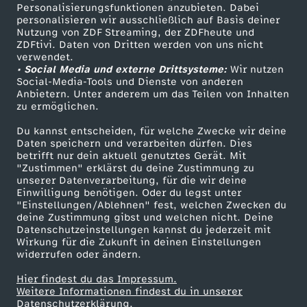
TV-Programm
Personalisierungsfunktionen anzubieten. Dabei
personalisieren wir ausschließlich auf Basis deiner
Nutzung von ZDF Streaming, der ZDFheute und
ZDFtivi. Daten von Dritten werden von uns nicht
Das ZDF
verwendet.
• Social Media und externe Drittsysteme:
Wir nutzen
ZDF Unternehmen
Social-Media-Tools und Dienste von anderen
Anbietern. Unter anderem um das Teilen von Inhalten
Karriere
zu ermöglichen.
Presseportal
Du kannst entscheiden, für welche Zwecke wir deine
ZDF goes Schule
Daten speichern und verarbeiten dürfen. Dies
betrifft nur dein aktuell genutztes Gerät. Mit
Werbefernsehen
"Zustimmen" erklärst du deine Zustimmung zu
unserer Datenverarbeitung, für die wir deine
Mainzelmännchen
Einwilligung benötigen. Oder du legst unter
"Einstellungen/Ablehnen" fest, welchen Zwecken du
deine Zustimmung gibst und welchen nicht. Deine
Datenschutzeinstellungen kannst du jederzeit mit
Wirkung für die Zukunft in deinen Einstellungen
widerrufen oder ändern.
Hier findest du das Impressum.
Partner
Weitere Informationen findest du in unserer
Datenschutzerklärung.