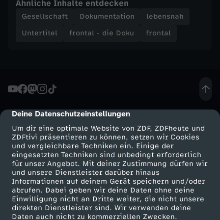
Ähnliche Inhalte entdecken
Gesellschaft
Dokumentation
lebensnah
u
Untertitel
frontal - die Doku
frontal
s
g
e
r
Deine Datenschutzeinstellungen
cmp-dialog-description
Um dir eine optimale Website von ZDF, ZDFheute und
a
ZDFtivi präsentieren zu können, setzen wir Cookies
und vergleichbare Techniken ein. Einige der
eingesetzten Techniken sind unbedingt erforderlich
u
für unser Angebot. Mit deiner Zustimmung dürfen wir
Mehr ZDF
Service
und unsere Dienstleister darüber hinaus
Informationen auf deinem Gerät speichern und/oder
b
ZDF-Apps
ZDFmitreden
abrufen. Dabei geben wir deine Daten ohne deine
Einwilligung nicht an Dritte weiter, die nicht unsere
Smart TV
Kontakt zum ZDF
t
direkten Dienstleister sind. Wir verwenden deine
Daten auch nicht zu kommerziellen Zwecken.
ZDFtext
Tickets