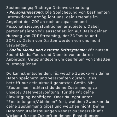
a
Zustimmungspflichtige Datenverarbeitung
Livestreams
Zuschauerservice
• Personalisierung:
Die Speicherung von bestimmten
Sendungen A-Z
Hilfe
Interaktionen ermöglicht uns, dein Erlebnis im
u
Angebot des ZDF an dich anzupassen und
TV-Programm
Personalisierungsfunktionen anzubieten. Dabei
f
personalisieren wir ausschließlich auf Basis deiner
Nutzung von ZDF Streaming, der ZDFheute und
ZDFtivi. Daten von Dritten werden von uns nicht
d
Das ZDF
verwendet.
• Social Media und externe Drittsysteme:
Wir nutzen
ZDF Unternehmen
Social-Media-Tools und Dienste von anderen
e
Anbietern. Unter anderem um das Teilen von Inhalten
Karriere
zu ermöglichen.
m
Presseportal
Du kannst entscheiden, für welche Zwecke wir deine
ZDF goes Schule
Daten speichern und verarbeiten dürfen. Dies
H
betrifft nur dein aktuell genutztes Gerät. Mit
Werbefernsehen
"Zustimmen" erklärst du deine Zustimmung zu
unserer Datenverarbeitung, für die wir deine
e
Mainzelmännchen
Einwilligung benötigen. Oder du legst unter
"Einstellungen/Ablehnen" fest, welchen Zwecken du
i
deine Zustimmung gibst und welchen nicht. Deine
Datenschutzeinstellungen kannst du jederzeit mit
Wirkung für die Zukunft in deinen Einstellungen