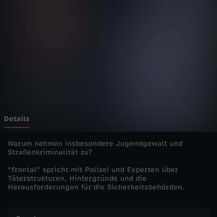
-
d
i
e
D
o
Details
k
Warum nehmen insbesondere Jugendgewalt und
Straßenkriminalität zu?
u
"frontal" spricht mit Polizei und Experten über
Täterstrukturen, Hintergründe und die
-
Herausforderungen für die Sicherheitsbehörden.
A