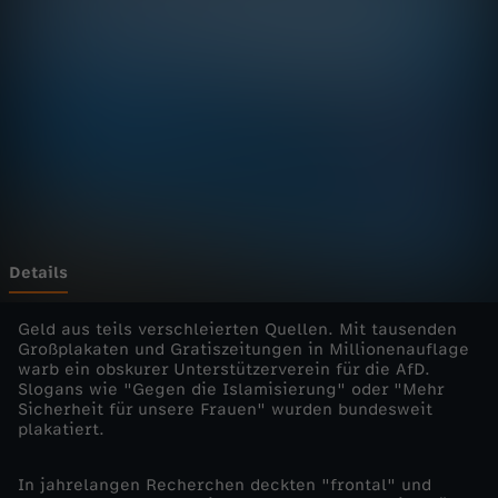
-
d
i
e
D
o
Details
k
Geld aus teils verschleierten Quellen. Mit tausenden
Großplakaten und Gratiszeitungen in Millionenauflage
warb ein obskurer Unterstützerverein für die AfD.
u
Slogans wie "Gegen die Islamisierung" oder "Mehr
Sicherheit für unsere Frauen" wurden bundesweit
-
plakatiert.
D
In jahrelangen Recherchen deckten "frontal" und