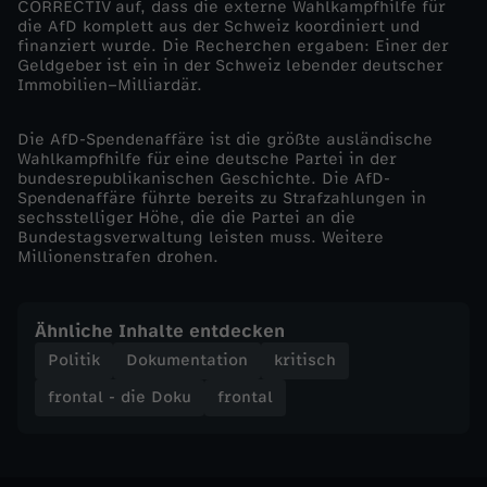
CORRECTIV auf, dass die externe Wahlkampfhilfe für
die AfD komplett aus der Schweiz koordiniert und
i
finanziert wurde. Die Recherchen ergaben: Einer der
Geldgeber ist ein in der Schweiz lebender deutscher
Immobilien–Milliardär.
e
Die AfD-Spendenaffäre ist die größte ausländische
S
Wahlkampfhilfe für eine deutsche Partei in der
bundesrepublikanischen Geschichte. Die AfD-
c
Spendenaffäre führte bereits zu Strafzahlungen in
sechsstelliger Höhe, die die Partei an die
Bundestagsverwaltung leisten muss. Weitere
h
Millionenstrafen drohen.
a
Ähnliche Inhalte entdecken
t
Politik
Dokumentation
kritisch
frontal - die Doku
frontal
t
e