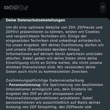
n
s
Deine Datenschutzeinstellungen
cmp-dialog-description
Um dir eine optimale Website von ZDF, ZDFheute und
p
ZDFtivi präsentieren zu können, setzen wir Cookies
und vergleichbare Techniken ein. Einige der
e
eingesetzten Techniken sind unbedingt erforderlich
für unser Angebot. Mit deiner Zustimmung dürfen wir
Mehr ZDF
Service
und unsere Dienstleister darüber hinaus
n
Informationen auf deinem Gerät speichern und/oder
ZDF-Apps
ZDFmitreden
abrufen. Dabei geben wir deine Daten ohne deine
Einwilligung nicht an Dritte weiter, die nicht unsere
d
Smart TV
Kontakt zum ZDF
direkten Dienstleister sind. Wir verwenden deine
Daten auch nicht zu kommerziellen Zwecken.
ZDFtext
Tickets
e
Zustimmungspflichtige Datenverarbeitung
Livestreams
Zuschauerservice
• Personalisierung:
Die Speicherung von bestimmten
r
Sendungen A-Z
Hilfe
Interaktionen ermöglicht uns, dein Erlebnis im
Angebot des ZDF an dich anzupassen und
TV-Programm
Personalisierungsfunktionen anzubieten. Dabei
d
personalisieren wir ausschließlich auf Basis deiner
Nutzung von ZDF Streaming, der ZDFheute und