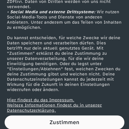
e
ZDFtivi. Daten von Dritten werden von uns nicht
Das ZDF
verwendet.
• Social Media und externe Drittsysteme:
Wir nutzen
ZDF Unternehmen
r
Social-Media-Tools und Dienste von anderen
Anbietern. Unter anderem um das Teilen von Inhalten
Karriere
zu ermöglichen.
A
Presseportal
Du kannst entscheiden, für welche Zwecke wir deine
ZDF goes Schule
f
Daten speichern und verarbeiten dürfen. Dies
betrifft nur dein aktuell genutztes Gerät. Mit
Werbefernsehen
"Zustimmen" erklärst du deine Zustimmung zu
D
unserer Datenverarbeitung, für die wir deine
Mainzelmännchen
Einwilligung benötigen. Oder du legst unter
"Einstellungen/Ablehnen" fest, welchen Zwecken du
:
deine Zustimmung gibst und welchen nicht. Deine
Datenschutzeinstellungen kannst du jederzeit mit
V
Wirkung für die Zukunft in deinen Einstellungen
widerrufen oder ändern.
e
Hier findest du das Impressum.
Partner
Weitere Informationen findest du in unserer
Datenschutzerklärung.
r
Zustimmen
d