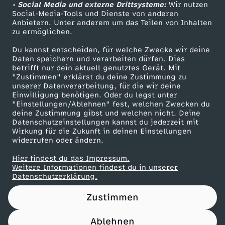
n
• Social Media und externe Drittsysteme:
Wir nutzen
ZDF Unternehmen
Social-Media-Tools und Dienste von anderen
Anbietern. Unter anderem um das Teilen von Inhalten
Karriere
:
zu ermöglichen.
Presseportal
W
Du kannst entscheiden, für welche Zwecke wir deine
ZDF goes Schule
Daten speichern und verarbeiten dürfen. Dies
betrifft nur dein aktuell genutztes Gerät. Mit
Werbefernsehen
e
"Zustimmen" erklärst du deine Zustimmung zu
unserer Datenverarbeitung, für die wir deine
Mainzelmännchen
Einwilligung benötigen. Oder du legst unter
r
"Einstellungen/Ablehnen" fest, welchen Zwecken du
deine Zustimmung gibst und welchen nicht. Deine
i
Datenschutzeinstellungen kannst du jederzeit mit
Wirkung für die Zukunft in deinen Einstellungen
widerrufen oder ändern.
s
Hier findest du das Impressum.
Partner
Weitere Informationen findest du in unserer
t
Datenschutzerklärung.
A
Zustimmen
h
Ablehnen