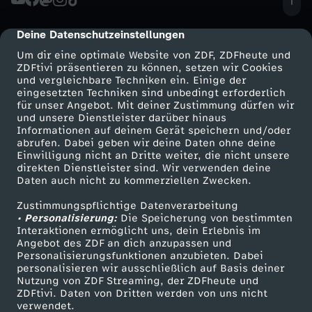
e
Deine Datenschutzeinstellungen
cmp-dialog-description
l
Um dir eine optimale Website von ZDF, ZDFheute und
ZDFtivi präsentieren zu können, setzen wir Cookies
i
und vergleichbare Techniken ein. Einige der
eingesetzten Techniken sind unbedingt erforderlich
für unser Angebot. Mit deiner Zustimmung dürfen wir
n
Mehr ZDF
Service
und unsere Dienstleister darüber hinaus
Informationen auf deinem Gerät speichern und/oder
ZDF-Apps
ZDFmitreden
abrufen. Dabei geben wir deine Daten ohne deine
S
Einwilligung nicht an Dritte weiter, die nicht unsere
Smart TV
Kontakt zum ZDF
direkten Dienstleister sind. Wir verwenden deine
y
Daten auch nicht zu kommerziellen Zwecken.
ZDFtext
Tickets
Zustimmungspflichtige Datenverarbeitung
Livestreams
Zuschauerservice
r
• Personalisierung:
Die Speicherung von bestimmten
Sendungen A-Z
Hilfe
Interaktionen ermöglicht uns, dein Erlebnis im
Angebot des ZDF an dich anzupassen und
i
TV-Programm
Personalisierungsfunktionen anzubieten. Dabei
personalisieren wir ausschließlich auf Basis deiner
e
Nutzung von ZDF Streaming, der ZDFheute und
ZDFtivi. Daten von Dritten werden von uns nicht
Das ZDF
verwendet.