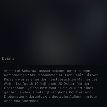
-
d
i
e
D
o
Details
k
Ahmad al-Scharaa, besser bekannt unter seinem
Kampfnamen "Abu Mohammad al-Dschulani": Bis vor
Kurzem war er einer der meistgesuchten Männer der
u
Welt – Kopfgeld: 10 Millionen US-Dollar. Mit der
Übernahme Syriens bestimmt er die Zukunft eines
-
ganzen Landes, empfängt ranghohe Politiker und
Diplomaten – darunter die deutsche Außenministerin
Annalena Baerbock.
M