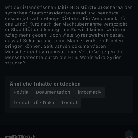
Mit der islamistischen Miliz HTS stürzte al-Scharaa den
a
syrischen Staatspräsidenten Assad und beendete
dessen jahrzehntelange Diktatur. Ein Wendepunkt für
das Land? Kurz nach der Machtübernahme verspricht
c
er Stabilität und kündigt an: Es wird keinen weiteren
Krieg mehr geben. Doch viele Syrer zweifeln daran,
h
dass al-Scharaa und seine Männer wirklich Frieden
bringen können. Seit Jahren dokumentieren
Menschenrechtsorganisationen Verstöße gegen die
t
Menschenrechte durch die HTS. Wohin wird Syrien
steuern?
w
Ähnliche Inhalte entdecken
e
Politik
Dokumentation
informativ
c
frontal - die Doku
frontal
h
s