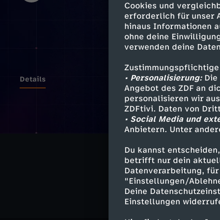
Cookies und vergleichb
erforderlich für unser
hinaus Informationen a
ohne deine Einwilligung
verwenden deine Daten
Zustimmungspflichtige
• Personalisierung:
Die 
Details
Angebot des ZDF an dic
personalisieren wir au
ZDFtivi. Daten von Dri
• Social Media und ext
Ähnliche 
Anbietern. Unter ander
Politik
Do
Du kannst entscheiden,
betrifft nur dein aktu
frontal
Datenverarbeitung, für 
"Einstellungen/Ablehn
Deine Datenschutzeinst
Einstellungen widerruf