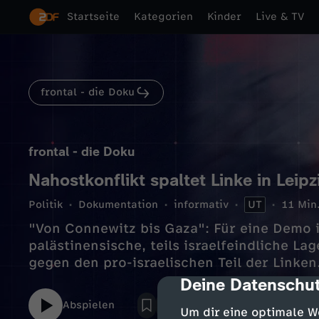
Startseite
Kategorien
Kinder
Live & TV
frontal - die Doku
frontal - die Doku
Nahostkonflikt spaltet Linke in Leipz
Politik
Dokumentation
informativ
UT
11 Min
"Von Connewitz bis Gaza": Für eine Demo in
palästinensische, teils israelfeindliche L
gegen den pro-israelischen Teil der Linken
Deine Datenschut
cmp-dialog-des
Abspielen
Um dir eine optimale W