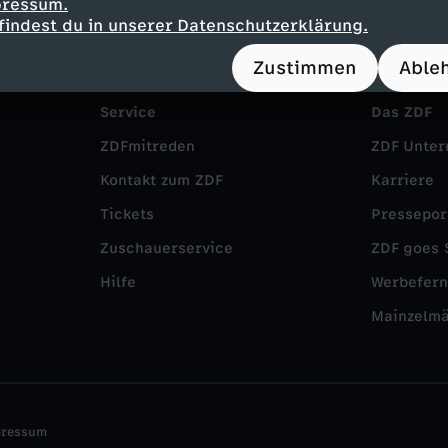
pressum.
findest du in unserer Datenschutzerklärung.
Zustimmen
Able
Service
Das ZDF
ZDFmitreden
ZDF Unte
Kontakt zum ZDF
Karriere
Tickets
Pressepor
Zuschauerservice
ZDF goes 
Hilfe
Werbefer
Mainzelm
pressum