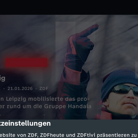
ig
.
21.01.2026
ZDF
 Leipzig mobilisierte das pro-
ager rund um die Gruppe Handala
.
zeinstellungen
cription
ebsite von ZDF, ZDFheute und ZDFtivi präsentieren zu