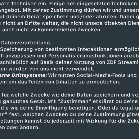
are Techniken ein. Einige der eingesetzten Techniken
 Angebot. Mit deiner Zustimmung dürfen wir und unser
uf deinem Gerät speichern und/oder abrufen. Dabei 
 nicht an Dritte weiter, die nicht unsere direkten Dien
 auch nicht zu kommerziellen Zwecken.
 Datenverarbeitung
Speicherung von bestimmten Interaktionen ermöglicht
h anzupassen und Personalisierungsfunktionen anzub
sschließlich auf Basis deiner Nutzung von ZDF Stream
tten werden von uns nicht verwendet.
erne Drittsysteme:
Wir nutzen Social-Media-Tools und
Inhalte entdecken
em um das Teilen von Inhalten zu ermöglichen.
kumentation
informativ
Untertitel
frontal
 für welche Zwecke wir deine Daten speichern und ver
ell genutztes Gerät. Mit "Zustimmen" erklärst du dein
die wir deine Einwilligung benötigen. Oder du legst u
en" fest, welchen Zwecken du deine Zustimmung gibst
ellungen kannst du jederzeit mit Wirkung für die Zuku
en oder ändern.