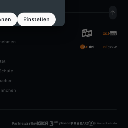
hnen
Einstellen
rnehmen
tal
Schule
nsehen
ännchen
Partner