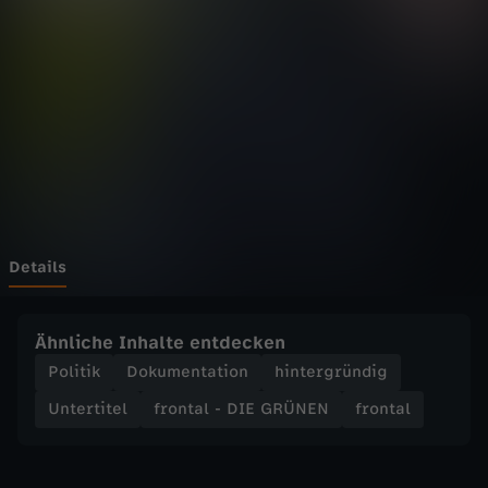
-
D
I
E
G
R
Details
Ü
Ähnliche Inhalte entdecken
N
Politik
Dokumentation
hintergründig
Untertitel
frontal - DIE GRÜNEN
frontal
E
N