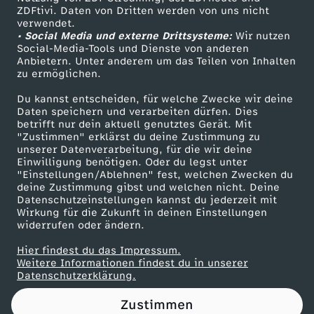
ZDFtivi. Daten von Dritten werden von uns nicht
r
Das ZDF
verwendet.
• Social Media und externe Drittsysteme:
Wir nutzen
ZDF Unternehmen
a
Social-Media-Tools und Dienste von anderen
Anbietern. Unter anderem um das Teilen von Inhalten
Karriere
zu ermöglichen.
f
Presseportal
Du kannst entscheiden, für welche Zwecke wir deine
ZDF goes Schule
Daten speichern und verarbeiten dürfen. Dies
t
betrifft nur dein aktuell genutztes Gerät. Mit
Werbefernsehen
"Zustimmen" erklärst du deine Zustimmung zu
g
unserer Datenverarbeitung, für die wir deine
Mainzelmännchen
Einwilligung benötigen. Oder du legst unter
"Einstellungen/Ablehnen" fest, welchen Zwecken du
e
deine Zustimmung gibst und welchen nicht. Deine
Datenschutzeinstellungen kannst du jederzeit mit
Wirkung für die Zukunft in deinen Einstellungen
g
widerrufen oder ändern.
n
Hier findest du das Impressum.
Partner
Weitere Informationen findest du in unserer
Datenschutzerklärung.
e
Zustimmen