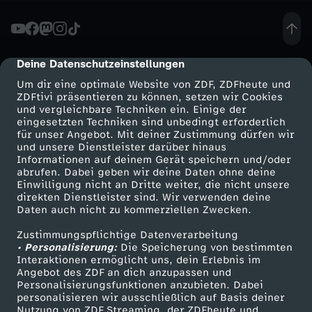
-
V
Deine Datenschutzeinstellungen
cmp-dialog-description
Um dir eine optimale Website von ZDF, ZDFheute und
o
ZDFtivi präsentieren zu können, setzen wir Cookies
und vergleichbare Techniken ein. Einige der
eingesetzten Techniken sind unbedingt erforderlich
n
für unser Angebot. Mit deiner Zustimmung dürfen wir
Mehr ZDF
Service
und unsere Dienstleister darüber hinaus
A
Informationen auf deinem Gerät speichern und/oder
ZDF-Apps
ZDFmitreden
abrufen. Dabei geben wir deine Daten ohne deine
Einwilligung nicht an Dritte weiter, die nicht unsere
t
Smart TV
Kontakt zum ZDF
direkten Dienstleister sind. Wir verwenden deine
Daten auch nicht zu kommerziellen Zwecken.
ZDFtext
Tickets
o
Zustimmungspflichtige Datenverarbeitung
Livestreams
Zuschauerservice
• Personalisierung:
Die Speicherung von bestimmten
m
Sendungen A-Z
Hilfe
Interaktionen ermöglicht uns, dein Erlebnis im
Angebot des ZDF an dich anzupassen und
TV-Programm
Personalisierungsfunktionen anzubieten. Dabei
k
personalisieren wir ausschließlich auf Basis deiner
Nutzung von ZDF Streaming, der ZDFheute und