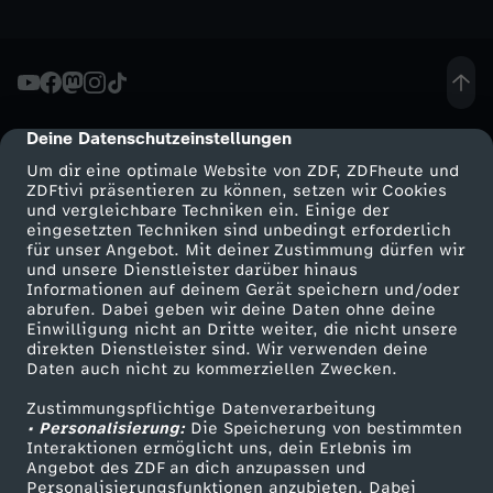
g
e
Deine Datenschutzeinstellungen
cmp-dialog-description
n
Um dir eine optimale Website von ZDF, ZDFheute und
ZDFtivi präsentieren zu können, setzen wir Cookies
t
und vergleichbare Techniken ein. Einige der
eingesetzten Techniken sind unbedingt erforderlich
e
für unser Angebot. Mit deiner Zustimmung dürfen wir
Mehr ZDF
Service
und unsere Dienstleister darüber hinaus
Informationen auf deinem Gerät speichern und/oder
n
ZDF-Apps
ZDFmitreden
abrufen. Dabei geben wir deine Daten ohne deine
Einwilligung nicht an Dritte weiter, die nicht unsere
Smart TV
Kontakt zum ZDF
direkten Dienstleister sind. Wir verwenden deine
-
Daten auch nicht zu kommerziellen Zwecken.
ZDFtext
Tickets
T
Zustimmungspflichtige Datenverarbeitung
Livestreams
Zuschauerservice
• Personalisierung:
Die Speicherung von bestimmten
Sendungen A-Z
Hilfe
Interaktionen ermöglicht uns, dein Erlebnis im
a
Angebot des ZDF an dich anzupassen und
TV-Programm
Personalisierungsfunktionen anzubieten. Dabei