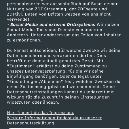
personalisieren wir ausschließlich auf Basis deiner
g
Nutzung von ZDF Streaming, der ZDFheute und
ZDFtivi. Daten von Dritten werden von uns nicht
Das ZDF
e
verwendet.
• Social Media und externe Drittsysteme:
Wir nutzen
ZDF Unternehmen
Social-Media-Tools und Dienste von anderen
d
Anbietern. Unter anderem um das Teilen von Inhalten
Karriere
zu ermöglichen.
Presseportal
e
Du kannst entscheiden, für welche Zwecke wir deine
ZDF goes Schule
Daten speichern und verarbeiten dürfen. Dies
s
betrifft nur dein aktuell genutztes Gerät. Mit
Werbefernsehen
"Zustimmen" erklärst du deine Zustimmung zu
unserer Datenverarbeitung, für die wir deine
Mainzelmännchen
V
Einwilligung benötigen. Oder du legst unter
"Einstellungen/Ablehnen" fest, welchen Zwecken du
deine Zustimmung gibst und welchen nicht. Deine
e
Datenschutzeinstellungen kannst du jederzeit mit
Wirkung für die Zukunft in deinen Einstellungen
r
widerrufen oder ändern.
Hier findest du das Impressum.
r
Partner
Weitere Informationen findest du in unserer
Datenschutzerklärung.