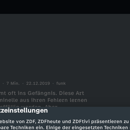
7 Min.
22.12.2019
funk
t oft ins Gefängnis. Diese Art
minelle aus ihren Fehlern lernen
affällig werden. Aber
zeinstellungen
cription
ebsite von ZDF, ZDFheute und ZDFtivi präsentieren zu
are Techniken ein. Einige der eingesetzten Techniken