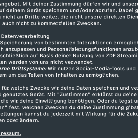
 Angebot. Mit deiner Zustimmung dürfen wir und unser
uf deinem Gerät speichern und/oder abrufen. Dabei 
 nicht an Dritte weiter, die nicht unsere direkten Dien
 auch nicht zu kommerziellen Zwecken.
 Datenverarbeitung
Speicherung von bestimmten Interaktionen ermöglicht
h anzupassen und Personalisierungsfunktionen anzub
sschließlich auf Basis deiner Nutzung von ZDF Stream
tten werden von uns nicht verwendet.
erne Drittsysteme:
Wir nutzen Social-Media-Tools und
em um das Teilen von Inhalten zu ermöglichen.
Inhalte entdecken
 für welche Zwecke wir deine Daten speichern und ver
t
Dokumentation
gesellschaftskritisch
Si
ell genutztes Gerät. Mit "Zustimmen" erklärst du dein
die wir deine Einwilligung benötigen. Oder du legst u
en" fest, welchen Zwecken du deine Zustimmung gibst
ellungen kannst du jederzeit mit Wirkung für die Zuku
en oder ändern.
pressum.