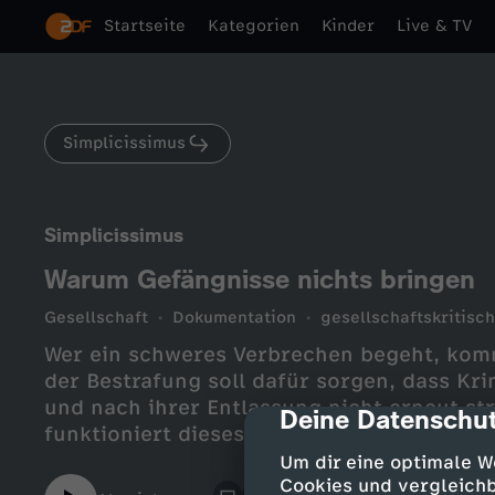
Startseite
Kategorien
Kinder
Live & TV
Simplicissimus
Simplicissimus
Warum Gefängnisse nichts bringen
Gesellschaft
Dokumentation
gesellschaftskritisch
Wer ein schweres Verbrechen begeht, komm
der Bestrafung soll dafür sorgen, dass Kri
und nach ihrer Entlassung nicht erneut str
Deine Datenschut
cmp-dialog-des
funktioniert dieses System überhaupt?
Um dir eine optimale W
Cookies und vergleichb