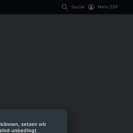
Suche
Mein ZDF
 können, setzen wir
 sind unbedingt