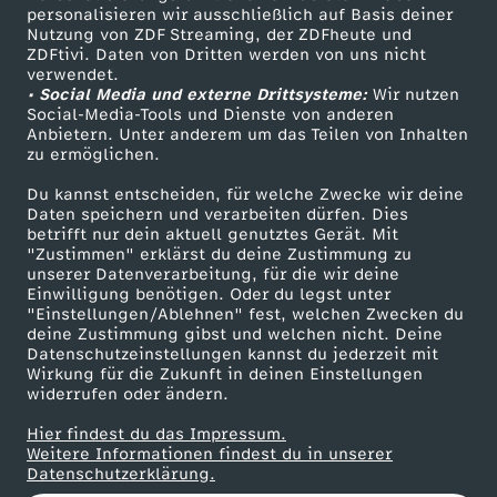
personalisieren wir ausschließlich auf Basis deiner
w
Nutzung von ZDF Streaming, der ZDFheute und
ZDFtivi. Daten von Dritten werden von uns nicht
Das ZDF
e
verwendet.
• Social Media und externe Drittsysteme:
Wir nutzen
ZDF Unternehmen
Social-Media-Tools und Dienste von anderen
n
Anbietern. Unter anderem um das Teilen von Inhalten
Karriere
zu ermöglichen.
Presseportal
i
Du kannst entscheiden, für welche Zwecke wir deine
ZDF goes Schule
Daten speichern und verarbeiten dürfen. Dies
g
betrifft nur dein aktuell genutztes Gerät. Mit
Werbefernsehen
"Zustimmen" erklärst du deine Zustimmung zu
unserer Datenverarbeitung, für die wir deine
Mainzelmännchen
S
Einwilligung benötigen. Oder du legst unter
"Einstellungen/Ablehnen" fest, welchen Zwecken du
deine Zustimmung gibst und welchen nicht. Deine
t
Datenschutzeinstellungen kannst du jederzeit mit
Wirkung für die Zukunft in deinen Einstellungen
e
widerrufen oder ändern.
Hier findest du das Impressum.
u
Partner
Weitere Informationen findest du in unserer
Datenschutzerklärung.