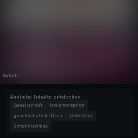
i
s
s
i
m
u
Details
s
Ähnliche Inhalte entdecken
-
Gesellschaft
Dokumentation
gesellschaftskritisch
Untertitel
W
Simplicissimus
a