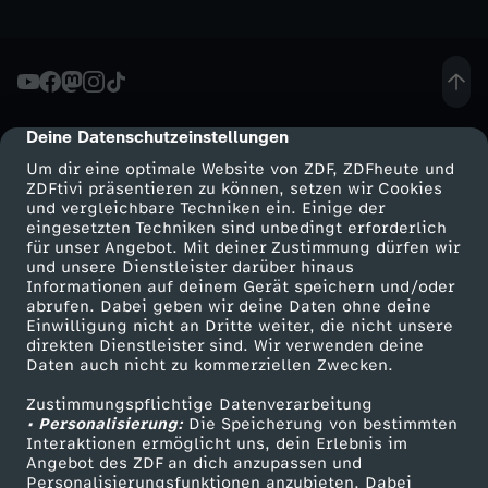
r
u
Deine Datenschutzeinstellungen
cmp-dialog-description
m
Um dir eine optimale Website von ZDF, ZDFheute und
ZDFtivi präsentieren zu können, setzen wir Cookies
N
und vergleichbare Techniken ein. Einige der
eingesetzten Techniken sind unbedingt erforderlich
i
für unser Angebot. Mit deiner Zustimmung dürfen wir
Mehr ZDF
Service
und unsere Dienstleister darüber hinaus
Informationen auf deinem Gerät speichern und/oder
k
ZDF-Apps
ZDFmitreden
abrufen. Dabei geben wir deine Daten ohne deine
Einwilligung nicht an Dritte weiter, die nicht unsere
Smart TV
Kontakt zum ZDF
direkten Dienstleister sind. Wir verwenden deine
e
Daten auch nicht zu kommerziellen Zwecken.
ZDFtext
Tickets
s
Zustimmungspflichtige Datenverarbeitung
Livestreams
Zuschauerservice
• Personalisierung:
Die Speicherung von bestimmten
Sendungen A-Z
Hilfe
Interaktionen ermöglicht uns, dein Erlebnis im
o
Angebot des ZDF an dich anzupassen und
TV-Programm
Personalisierungsfunktionen anzubieten. Dabei