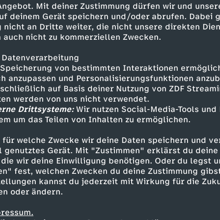
 Angebot. Mit deiner Zustimmung dürfen wir und unser
uf deinem Gerät speichern und/oder abrufen. Dabei 
 nicht an Dritte weiter, die nicht unsere direkten Dien
 auch nicht zu kommerziellen Zwecken.
 Datenverarbeitung
Speicherung von bestimmten Interaktionen ermöglicht
h anzupassen und Personalisierungsfunktionen anzub
sschließlich auf Basis deiner Nutzung von ZDF Stream
tten werden von uns nicht verwendet.
erne Drittsysteme:
Wir nutzen Social-Media-Tools und
em um das Teilen von Inhalten zu ermöglichen.
Inhalte entdecken
 für welche Zwecke wir deine Daten speichern und ver
kumentation
erkenntnisreich
Say What
ell genutztes Gerät. Mit "Zustimmen" erklärst du dein
die wir deine Einwilligung benötigen. Oder du legst u
en" fest, welchen Zwecken du deine Zustimmung gibst
ellungen kannst du jederzeit mit Wirkung für die Zuku
en oder ändern.
pressum.