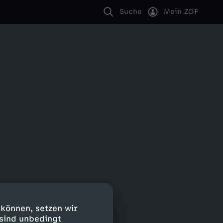
Suche
Mein ZDF
 können, setzen wir
 sind unbedingt