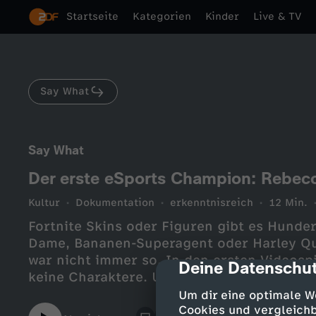
Startseite
Kategorien
Kinder
Live & TV
Say What
Say What
Der erste eSports Champion: Rebec
Kultur
Dokumentation
erkenntnisreich
12 Min.
Fortnite Skins oder Figuren gibt es Hunder
Dame, Bananen-Superagent oder Harley Qu
war nicht immer so. In den ersten Videosp
Deine Datenschut
cmp-dialog-des
keine Charaktere. Und die ersten Videospi
Weibliche Heldinnen wie Lara Croft, Ellie 
Um dir eine optimale W
lange nicht. Das ist nicht für alle in Ordnu
Cookies und vergleichb