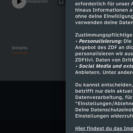
Abspielen
erforderlich für unser
hinaus Informationen a
ohne deine Einwilligung
verwenden deine Daten
Zustimmungspflichtige
• Personalisierung:
Die 
Angebot des ZDF an dic
Details
personalisieren wir au
ZDFtivi. Daten von Dri
• Social Media und ext
Anbietern. Unter ander
Ähnliche 
Du kannst entscheiden,
Kultur
Do
betrifft nur dein aktu
Datenverarbeitung, für 
"Einstellungen/Ablehn
Deine Datenschutzeinst
Einstellungen widerruf
Hier findest du das Im