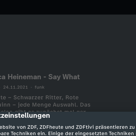
ca Heineman - Say What
24.11.2021
funk
te – Schwarzer Ritter, Rote
inn – jede Menge Auswahl. Das
ielen gibt es zunächst mal gar
zeinstellungen
cription
elhelden sind männlich.
oder Aloy gibt es in diesen Games
ebsite von ZDF, ZDFheute und ZDFtivi präsentieren zu
ng.
are Techniken ein. Einige der eingesetzten Techniken