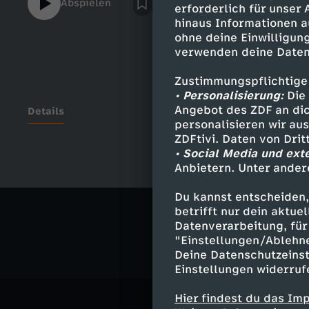
Abspielen
erforderlich für unser
nicht nur die Schuhe, sondern auch den Ba
hinaus Informationen a
What?
ohne deine Einwilligung
verwenden deine Daten
Zustimmungspflichtige
• Personalisierung:
Die 
Angebot des ZDF an dic
Details
personalisieren wir au
ZDFtivi. Daten von Dri
• Social Media und ext
Anbietern. Unter ander
Ähnliche 
Du kannst entscheiden,
Kultur
Do
betrifft nur dein aktu
Datenverarbeitung, für 
"Einstellungen/Ablehn
Deine Datenschutzeinst
Einstellungen widerruf
Hier findest du das Im