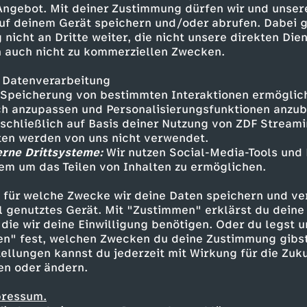
 Angebot. Mit deiner Zustimmung dürfen wir und unser
sketball in den USA groß. Say
uf deinem Gerät speichern und/oder abrufen. Dabei 
 nicht an Dritte weiter, die nicht unsere direkten Dien
 auch nicht zu kommerziellen Zwecken.
 Datenverarbeitung
Speicherung von bestimmten Interaktionen ermöglicht
h anzupassen und Personalisierungsfunktionen anzub
sschließlich auf Basis deiner Nutzung von ZDF Stream
tten werden von uns nicht verwendet.
erne Drittsysteme:
Wir nutzen Social-Media-Tools und
em um das Teilen von Inhalten zu ermöglichen.
Inhalte entdecken
 für welche Zwecke wir deine Daten speichern und ver
kumentation
erkenntnisreich
Say What
ell genutztes Gerät. Mit "Zustimmen" erklärst du dein
die wir deine Einwilligung benötigen. Oder du legst u
en" fest, welchen Zwecken du deine Zustimmung gibst
ellungen kannst du jederzeit mit Wirkung für die Zuku
en oder ändern.
pressum.