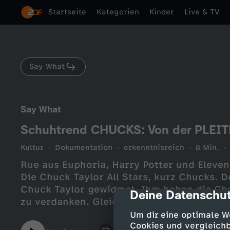
Startseite
Kategorien
Kinder
Live & TV
Say What
Say What
Schuhtrend CHUCKS: Von der PLEI
Kultur
Dokumentation
erkenntnisreich
8 Min.
Rue aus Euphoria, Harry Potter und Eleven
Die Chuck Taylor All Stars, kurz Chucks. 
Chuck Taylor gewidmet. Ihm haben die Chu
Deine Datenschut
cmp-dialog-des
zu verdanken. Gleichzeitig erinnern sie an 
unternehmenseigene Basketball-Team, das
Um dir eine optimale W
von Chuck trainiert wird. Was als bloße M
Cookies und vergleichb