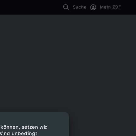
Suche
Mein ZDF
 können, setzen wir
 sind unbedingt