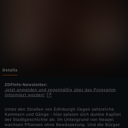
W
e
l
t
e
n
Details
-
ZDFinfo-Newsletter:
Jetzt anmelden und regelmäßig über das Programm
informiert werden!
D
Unter den Straßen von Edinburgh liegen zahlreiche
u
Kammern und Gänge - hier spielen sich dunkle Kapitel
der Stadtgeschichte ab. Im Untergrund von Neapel
n
wachsen Pflanzen ohne Bewässerung. Und die Bürger