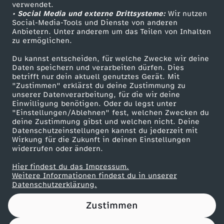
Das ZDF
verwendet.
• Social Media und externe Drittsysteme:
Wir nutzen
ZDF Unternehmen
Social-Media-Tools und Dienste von anderen
Anbietern. Unter anderem um das Teilen von Inhalten
Karriere
zu ermöglichen.
Presseportal
Du kannst entscheiden, für welche Zwecke wir deine
ZDF goes Schule
Daten speichern und verarbeiten dürfen. Dies
betrifft nur dein aktuell genutztes Gerät. Mit
Werbefernsehen
"Zustimmen" erklärst du deine Zustimmung zu
unserer Datenverarbeitung, für die wir deine
Mainzelmännchen
Einwilligung benötigen. Oder du legst unter
"Einstellungen/Ablehnen" fest, welchen Zwecken du
deine Zustimmung gibst und welchen nicht. Deine
Datenschutzeinstellungen kannst du jederzeit mit
Wirkung für die Zukunft in deinen Einstellungen
widerrufen oder ändern.
Hier findest du das Impressum.
Partner
Weitere Informationen findest du in unserer
Datenschutzerklärung.
Zustimmen