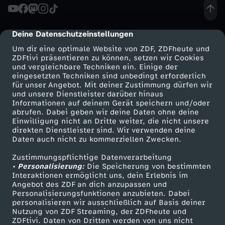
i
n
Deine Datenschutzeinstellungen
cmp-dialog-description
Um dir eine optimale Website von ZDF, ZDFheute und
t
ZDFtivi präsentieren zu können, setzen wir Cookies
und vergleichbare Techniken ein. Einige der
eingesetzten Techniken sind unbedingt erforderlich
h
für unser Angebot. Mit deiner Zustimmung dürfen wir
Mehr ZDF
Service
und unsere Dienstleister darüber hinaus
Informationen auf deinem Gerät speichern und/oder
ZDF-Apps
ZDFmitreden
abrufen. Dabei geben wir deine Daten ohne deine
Einwilligung nicht an Dritte weiter, die nicht unsere
Smart TV
Kontakt zum ZDF
direkten Dienstleister sind. Wir verwenden deine
Daten auch nicht zu kommerziellen Zwecken.
ZDFtext
Tickets
Zustimmungspflichtige Datenverarbeitung
Livestreams
Zuschauerservice
• Personalisierung:
Die Speicherung von bestimmten
Sendungen A-Z
Hilfe
Interaktionen ermöglicht uns, dein Erlebnis im
Angebot des ZDF an dich anzupassen und
TV-Programm
Personalisierungsfunktionen anzubieten. Dabei
personalisieren wir ausschließlich auf Basis deiner
Nutzung von ZDF Streaming, der ZDFheute und
ZDFtivi. Daten von Dritten werden von uns nicht