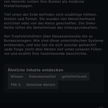
von Helsinki nutzen ihre Bunker als moderne
Freizeitanlagen.
k
Tief unter der Erde befinden sich unzählige Höhlen,
Stollen und Tunnel. Sie wurden von Menschenhand
l
errichtet oder von der Natur geschaffen. Die Doku-
Reihe lüftet die Geheimnisse der Untergrundwelten.
e
Von Tropfsteinhöhlen über Abwasserkanäle bis zu
Bunkeranlagen: Wie sind diese unterirdischen Systeme
s
entstanden, und wer hat sie sich zunutze gemacht?
Jede Folge stellt drei Welten tief unter unseren Füßen
vor und erzählt ihre faszinierende Geschichte.
L
a
Ähnliche Inhalte entdecken
Wissen
Dokumentation
geheimnisvoll
b
FSK 6
Geheime Welten
y
r