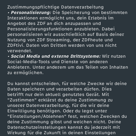
Zustimmungspflichtige Datenverarbeitung
Livestreams
Zuschauerservice
• Personalisierung:
Die Speicherung von bestimmten
Sendungen A-Z
Hilfe
Interaktionen ermöglicht uns, dein Erlebnis im
Angebot des ZDF an dich anzupassen und
TV-Programm
Personalisierungsfunktionen anzubieten. Dabei
personalisieren wir ausschließlich auf Basis deiner
Nutzung von ZDF Streaming, der ZDFheute und
ZDFtivi. Daten von Dritten werden von uns nicht
Das ZDF
verwendet.
• Social Media und externe Drittsysteme:
Wir nutzen
ZDF Unternehmen
Social-Media-Tools und Dienste von anderen
Anbietern. Unter anderem um das Teilen von Inhalten
Karriere
zu ermöglichen.
Presseportal
Du kannst entscheiden, für welche Zwecke wir deine
ZDF goes Schule
Daten speichern und verarbeiten dürfen. Dies
betrifft nur dein aktuell genutztes Gerät. Mit
Werbefernsehen
"Zustimmen" erklärst du deine Zustimmung zu
unserer Datenverarbeitung, für die wir deine
Mainzelmännchen
Einwilligung benötigen. Oder du legst unter
"Einstellungen/Ablehnen" fest, welchen Zwecken du
deine Zustimmung gibst und welchen nicht. Deine
Datenschutzeinstellungen kannst du jederzeit mit
Wirkung für die Zukunft in deinen Einstellungen