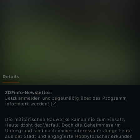
s
R
u
s
s
l
Details
a
ZDFinfo-Newsletter:
Jetzt anmelden und regelmäßig über das Programm
informiert werden!
n
Die militärischen Bauwerke kamen nie zum Einsatz.
d
Heute droht der Verfall. Doch die Geheimnisse im
Untergrund sind noch immer interessant: Junge Leute
-
aus der Stadt und engagierte Hobbyforscher erkunden