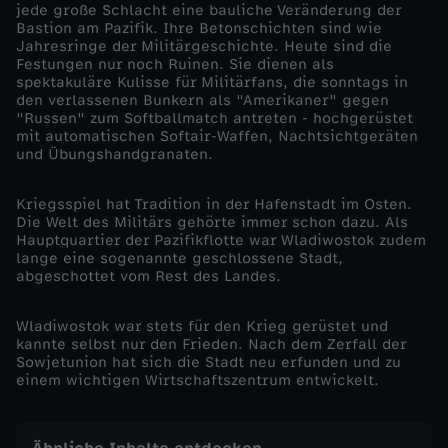
jede große Schlacht eine bauliche Veränderung der
e
Bastion am Pazifik. Ihre Betonschichten sind wie
Jahresringe der Militärgeschichte. Heute sind die
Festungen nur noch Ruinen. Sie dienen als
l
spektakuläre Kulisse für Militärfans, die sonntags in
den verlassenen Bunkern als "Amerikaner" gegen
t
"Russen" zum Softballmatch antreten - hochgerüstet
mit automatischen Softair-Waffen, Nachtsichtgeräten
und Übungshandgranaten.
e
Kriegsspiel hat Tradition in der Hafenstadt im Osten.
n
Die Welt des Militärs gehörte immer schon dazu. Als
Hauptquartier der Pazifikflotte war Wladiwostok zudem
v
lange eine sogenannte geschlossene Stadt,
abgeschottet vom Rest des Landes.
o
Wladiwostok war stets für den Krieg gerüstet und
kannte selbst nur den Frieden. Nach dem Zerfall der
n
Sowjetunion hat sich die Stadt neu erfunden und zu
einem wichtigen Wirtschaftszentrum entwickelt.
W