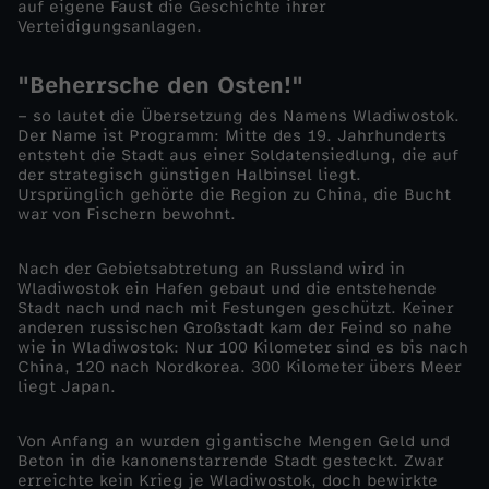
auf eigene Faust die Geschichte ihrer
Verteidigungsanlagen.
D
"Beherrsche den Osten!"
i
– so lautet die Übersetzung des Namens Wladiwostok.
Der Name ist Programm: Mitte des 19. Jahrhunderts
e
entsteht die Stadt aus einer Soldatensiedlung, die auf
der strategisch günstigen Halbinsel liegt.
U
Ursprünglich gehörte die Region zu China, die Bucht
war von Fischern bewohnt.
n
Nach der Gebietsabtretung an Russland wird in
Wladiwostok ein Hafen gebaut und die entstehende
t
Stadt nach und nach mit Festungen geschützt. Keiner
anderen russischen Großstadt kam der Feind so nahe
wie in Wladiwostok: Nur 100 Kilometer sind es bis nach
e
China, 120 nach Nordkorea. 300 Kilometer übers Meer
liegt Japan.
r
Von Anfang an wurden gigantische Mengen Geld und
w
Beton in die kanonenstarrende Stadt gesteckt. Zwar
erreichte kein Krieg je Wladiwostok, doch bewirkte