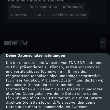
Ähnliche Inhalte entdecken
l
Wissen
Dokumentation
informativ
a
Untertitel
FSK 6
Geheimes Russland
d
i
w
Deine Datenschutzeinstellungen
cmp-dialog-description
o
Um dir eine optimale Website von ZDF, ZDFheute und
ZDFtivi präsentieren zu können, setzen wir Cookies
s
und vergleichbare Techniken ein. Einige der
eingesetzten Techniken sind unbedingt erforderlich
für unser Angebot. Mit deiner Zustimmung dürfen wir
t
Mehr ZDF
Service
und unsere Dienstleister darüber hinaus
Informationen auf deinem Gerät speichern und/oder
ZDF-Apps
ZDFmitreden
abrufen. Dabei geben wir deine Daten ohne deine
o
Einwilligung nicht an Dritte weiter, die nicht unsere
Smart TV
Kontakt zum ZDF
direkten Dienstleister sind. Wir verwenden deine
k
Daten auch nicht zu kommerziellen Zwecken.
ZDFtext
Tickets