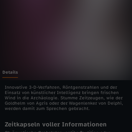
h
A
r
c
h
ä
Details
o
Innovative 3-D-Verfahren, Röntgenstrahlen und der
Einsatz von künstlicher Intelligenz bringen frischen
Wind in die Archäologie. Stumme Zeitzeugen, wie der
l
Goldhelm von Agris oder der Wagenlenker von Delphi,
werden damit zum Sprechen gebracht.
o
Zeitkapseln voller Informationen
g