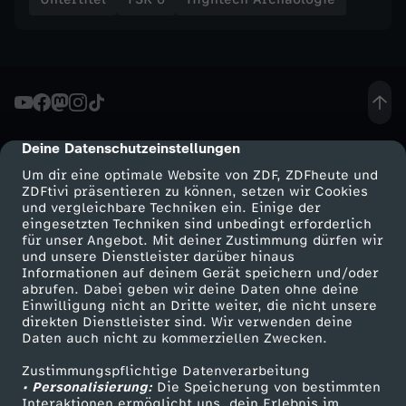
k
t
e
Deine Datenschutzeinstellungen
cmp-dialog-description
Um dir eine optimale Website von ZDF, ZDFheute und
ZDFtivi präsentieren zu können, setzen wir Cookies
und vergleichbare Techniken ein. Einige der
eingesetzten Techniken sind unbedingt erforderlich
für unser Angebot. Mit deiner Zustimmung dürfen wir
Mehr ZDF
Service
und unsere Dienstleister darüber hinaus
Informationen auf deinem Gerät speichern und/oder
ZDF-Apps
ZDFmitreden
abrufen. Dabei geben wir deine Daten ohne deine
Einwilligung nicht an Dritte weiter, die nicht unsere
Smart TV
Kontakt zum ZDF
direkten Dienstleister sind. Wir verwenden deine
Daten auch nicht zu kommerziellen Zwecken.
ZDFtext
Tickets
Zustimmungspflichtige Datenverarbeitung
Livestreams
Zuschauerservice
• Personalisierung:
Die Speicherung von bestimmten
Sendungen A-Z
Hilfe
Interaktionen ermöglicht uns, dein Erlebnis im