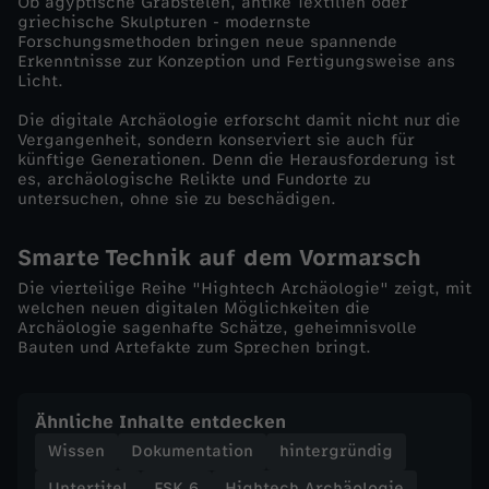
Ob ägyptische Grabstelen, antike Textilien oder
griechische Skulpturen - modernste
i
Forschungsmethoden bringen neue spannende
Erkenntnisse zur Konzeption und Fertigungsweise ans
Licht.
e
Die digitale Archäologie erforscht damit nicht nur die
Vergangenheit, sondern konserviert sie auch für
-
künftige Generationen. Denn die Herausforderung ist
es, archäologische Relikte und Fundorte zu
A
untersuchen, ohne sie zu beschädigen.
r
Smarte Technik auf dem Vormarsch
Die vierteilige Reihe "Hightech Archäologie" zeigt, mit
t
welchen neuen digitalen Möglichkeiten die
Archäologie sagenhafte Schätze, geheimnisvolle
Bauten und Artefakte zum Sprechen bringt.
e
f
Ähnliche Inhalte entdecken
Wissen
Dokumentation
hintergründig
a
Untertitel
FSK 6
Hightech Archäologie