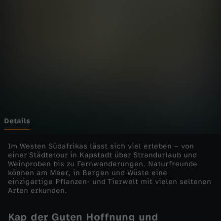
o
n
o
b
e
n
Details
-
Im Westen Südafrikas lässt sich viel erleben – von
einer Städtetour in Kapstadt über Strandurlaub und
Weinproben bis zu Fernwanderungen. Naturfreunde
S
können am Meer, in Bergen und Wüste eine
einzigartige Pflanzen- und Tierwelt mit vielen seltenen
ü
Arten erkunden.
d
Kap der Guten Hoffnung und