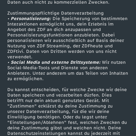
e
Daten auch nicht zu kommerziellen Zwecken.
ZDFtext
Tickets
Zustimmungspflichtige Datenverarbeitung
Livestreams
Zuschauerservice
n
• Personalisierung:
Die Speicherung von bestimmten
Sendungen A-Z
Hilfe
Interaktionen ermöglicht uns, dein Erlebnis im
Angebot des ZDF an dich anzupassen und
TV-Programm
Personalisierungsfunktionen anzubieten. Dabei
personalisieren wir ausschließlich auf Basis deiner
Nutzung von ZDF Streaming, der ZDFheute und
ZDFtivi. Daten von Dritten werden von uns nicht
Das ZDF
verwendet.
• Social Media und externe Drittsysteme:
Wir nutzen
ZDF Unternehmen
Social-Media-Tools und Dienste von anderen
Anbietern. Unter anderem um das Teilen von Inhalten
Karriere
zu ermöglichen.
Presseportal
Du kannst entscheiden, für welche Zwecke wir deine
ZDF goes Schule
Daten speichern und verarbeiten dürfen. Dies
betrifft nur dein aktuell genutztes Gerät. Mit
Werbefernsehen
"Zustimmen" erklärst du deine Zustimmung zu
unserer Datenverarbeitung, für die wir deine
Mainzelmännchen
Einwilligung benötigen. Oder du legst unter
"Einstellungen/Ablehnen" fest, welchen Zwecken du
deine Zustimmung gibst und welchen nicht. Deine
Datenschutzeinstellungen kannst du jederzeit mit