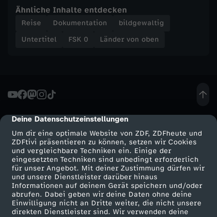
s
Ähnliche Inhalte entdecken
Reise
Dokumentation
bildgewaltig
t
Untertitel
FSK 0
Länder von oben
e
n
v
Deine Datenschutzeinstellungen
cmp-dialog-description
o
Um dir eine optimale Website von ZDF, ZDFheute und
ZDFtivi präsentieren zu können, setzen wir Cookies
n
und vergleichbare Techniken ein. Einige der
eingesetzten Techniken sind unbedingt erforderlich
für unser Angebot. Mit deiner Zustimmung dürfen wir
o
Mehr ZDF
Service
und unsere Dienstleister darüber hinaus
Informationen auf deinem Gerät speichern und/oder
ZDF-Apps
ZDFmitreden
abrufen. Dabei geben wir deine Daten ohne deine
b
Einwilligung nicht an Dritte weiter, die nicht unsere
Smart TV
Kontakt zum ZDF
direkten Dienstleister sind. Wir verwenden deine