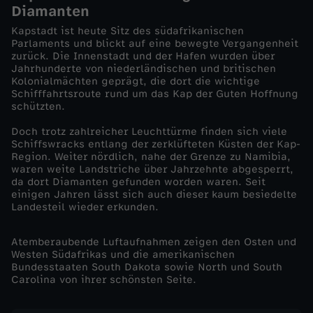
Diamanten
a
Kapstadt ist heute Sitz des südafrikanischen
Parlaments und blickt auf eine bewegte Vergangenheit
zurück. Die Innenstadt und der Hafen wurden über
f
Jahrhunderte von niederländischen und britischen
Kolonialmächten geprägt, die dort die wichtige
r
Schifffahrtsroute rund um das Kap der Guten Hoffnung
schützten.
i
Doch trotz zahlreicher Leuchttürme finden sich viele
Schiffswracks entlang der zerklüfteten Küsten der Kap-
Region. Weiter nördlich, nahe der Grenze zu Namibia,
k
waren weite Landstriche über Jahrzehnte abgesperrt,
da dort Diamanten gefunden worden waren. Seit
a
einigen Jahren lässt sich auch dieser kaum besiedelte
Landesteil wieder erkunden.
s
Atemberaubende Luftaufnahmen zeigen den Osten und
Westen Südafrikas und die amerikanischen
W
Bundesstaaten South Dakota sowie North und South
Carolina von ihrer schönsten Seite.
e