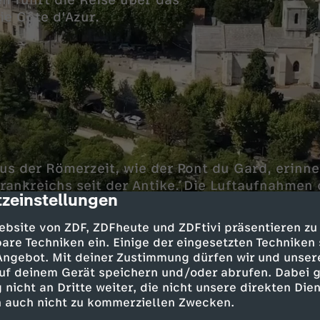
n führt die Reise über das
s der Römerzeit, wie der Pont du Gard, erinne
ankreichs seit der Antike. Die Luftaufnahmen 
zeinstellungen
cription
chichte ganz besonders. Aber auch moderne B
wie das 270 Meter hohe Viadukt von Millau.
ebsite von ZDF, ZDFheute und ZDFtivi präsentieren zu
are Techniken ein. Einige der eingesetzten Techniken
 Angebot. Mit deiner Zustimmung dürfen wir und unser
uf deinem Gerät speichern und/oder abrufen. Dabei 
he für jeden Geschmack
 nicht an Dritte weiter, die nicht unsere direkten Dien
 auch nicht zu kommerziellen Zwecken.
n ist die bei Touristen beliebtere Hälfte des L