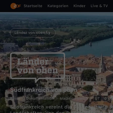
Startseite
Kategorien
Kinder
Live & TV
Länder von oben
Südfrankreich von oben
Reise
Dokumentation
traditionsreich
UT
0
Südfrankreich vereint die Schönheit von N