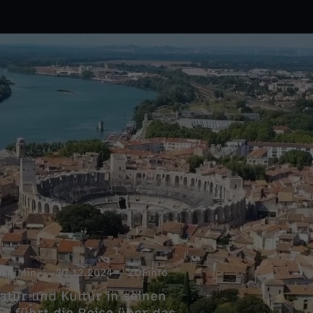
44 Min.
30.12.2024
ZDFinfo
atur und Kultur in seinen