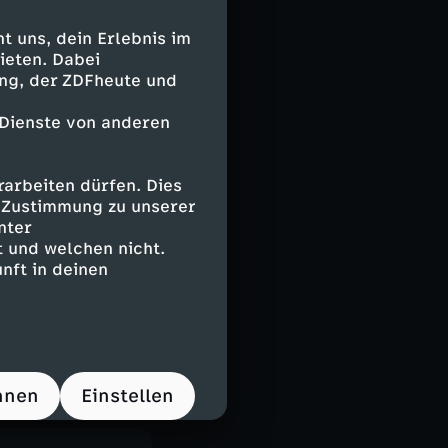
liche
 uns, dein Erlebnis im
ieten. Dabei
he und Tarn,
ing, der ZDFheute und
 der mondänen
 Dienste von anderen
ourdes ziehen
arbeiten dürfen. Dies
e Zustimmung zu unserer
nter
 und welchen nicht.
tädte
nft in deinen
Kulturdenkmäler
 Schönheit in
hnen
Einstellen