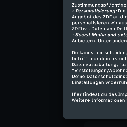
Geschmack hat d
Zustimmungspflichtige
unterschiedlich
• Personalisierung:
Die 
Angebot des ZDF an dic
Landschaften w
personalisieren wir au
schöne Städte u
ZDFtivi. Daten von Dri
Côte d'Azur.
• Social Media und ext
Anbietern. Unter ander
Auch die Weingü
Besucher aus de
Du kannst entscheiden,
betrifft nur dein aktu
Datenverarbeitung, für 
"Einstellungen/Ablehn
Die Schön
Deine Datenschutzeinst
Einstellungen widerruf
Aus der Luft be
Hier findest du das Im
in ihrer ganzen 
Weitere Informationen 
verschiedenen R