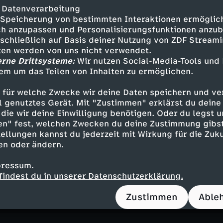
ieses Land etwas zu bieten – seien es die sehr
 Datenverarbeitung
en Küsten an Atlantik und Mittelmeer, ursprüng
Speicherung von bestimmten Interaktionen ermöglicht
h anzupassen und Personalisierungsfunktionen anzub
ie die Camargue oder die Schluchten von Ardèc
sschließlich auf Basis deiner Nutzung von ZDF Stream
nd Dörfer, historische Stätten oder der Glanz
tten werden von uns nicht verwendet.
erne Drittsysteme:
Wir nutzen Social-Media-Tools und
em um das Teilen von Inhalten zu ermöglichen.
ter rund um Bordeaux und der Wallfahrtsort L
r ganzen Welt an.
 für welche Zwecke wir deine Daten speichern und ver
ell genutztes Gerät. Mit "Zustimmen" erklärst du dein
die wir deine Einwilligung benötigen. Oder du legst u
en" fest, welchen Zwecken du deine Zustimmung gibst
heit der Landschaften und S
ellungen kannst du jederzeit mit Wirkung für die Zuku
en oder ändern.
trachtet, zeigen sich Naturräume, Städte und 
pressum.
Schönheit. Die Reihe "... von oben" fängt diese
findest du in unserer Datenschutzerklärung.
egionen der Erde ein.
Zustimmen
Able