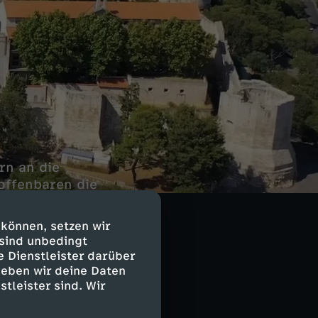
rn an die
offenbaren die
auten
 können, setzen wir
 sind unbedingt
e Dienstleister darüber
geben wir deine Daten
stleister sind. Wir
andes. Für jeden