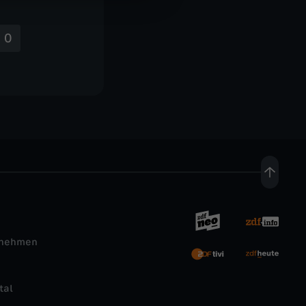
 0
rnehmen
tal