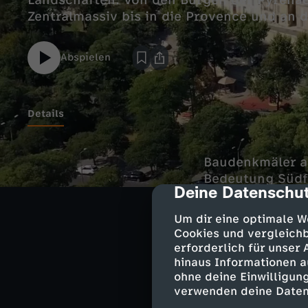
Landschaften. Von den Burgen der Pyrenäe
Abspielen
Details
Baudenkmäler au
Bedeutung Südfr
Deine Datenschut
cmp-dialog-des
Spuren der Ges
beeindrucken – 
Um dir eine optimale W
Cookies und vergleichb
erforderlich für unser
hinaus Informationen a
Landstric
ohne deine Einwilligung
verwenden deine Daten
Frankreichs Süde