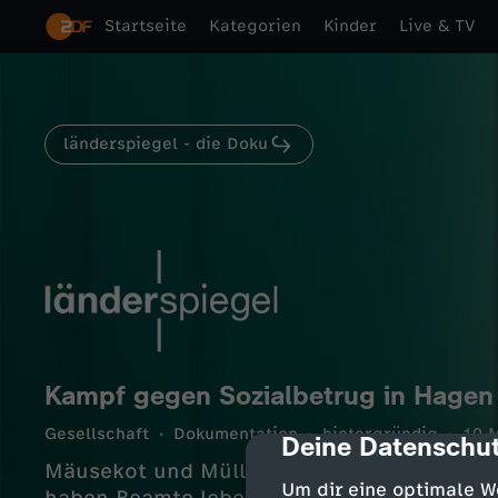
Startseite
Kategorien
Kinder
Live & TV
länderspiegel - die Doku
Kampf gegen Sozialbetrug in Hagen
Gesellschaft
Dokumentation
hintergründig
10 M
Deine Datenschut
cmp-dialog-des
Mäusekot und Müll – bei den Kontrollen v
Um dir eine optimale W