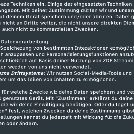
ntdeckt. Die Armutsmigration
are Techniken ein. Einige der eingesetzten Techniken
len sich nicht mehr wohl.
 Angebot. Mit deiner Zustimmung dürfen wir und unser
uf deinem Gerät speichern und/oder abrufen. Dabei 
 nicht an Dritte weiter, die nicht unsere direkten Dien
 auch nicht zu kommerziellen Zwecken.
 Datenverarbeitung
Speicherung von bestimmten Interaktionen ermöglicht
h anzupassen und Personalisierungsfunktionen anzub
sschließlich auf Basis deiner Nutzung von ZDF Stream
tten werden von uns nicht verwendet.
erne Drittsysteme:
Wir nutzen Social-Media-Tools und
Inhalte entdecken
em um das Teilen von Inhalten zu ermöglichen.
t
Dokumentation
hintergründig
 für welche Zwecke wir deine Daten speichern und ver
ell genutztes Gerät. Mit "Zustimmen" erklärst du dein
el - die Doku
länderspiegel
die wir deine Einwilligung benötigen. Oder du legst u
en" fest, welchen Zwecken du deine Zustimmung gibst
ellungen kannst du jederzeit mit Wirkung für die Zuku
en oder ändern.