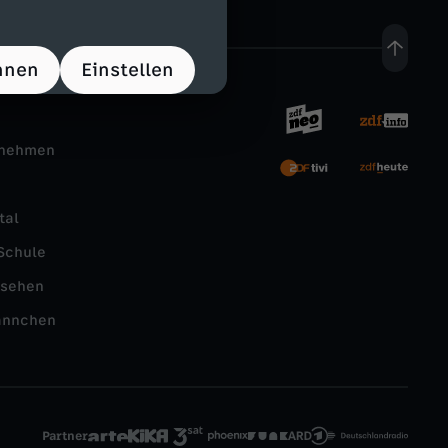
hnen
Einstellen
rnehmen
tal
Schule
nsehen
ännchen
Partner