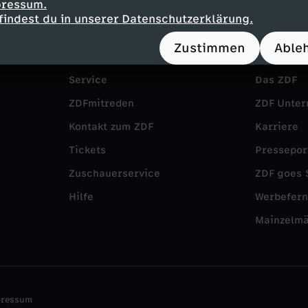
pressum.
findest du in unserer Datenschutzerklärung.
Zustimmen
Able
Service
Das ZDF
ZDFmitreden
ZDF Unte
Kontakt zum ZDF
Karriere
Tickets
Pressepor
Zuschauerservice
ZDF goes 
Hilfe
Werbefer
Mainzelm
pressum