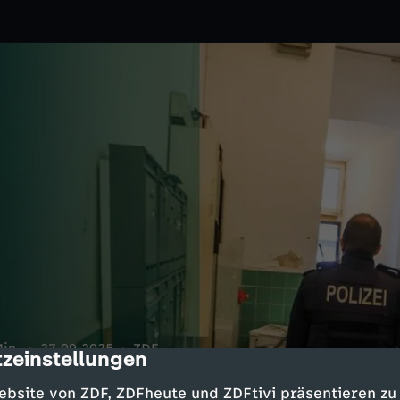
in.
27.09.2025
ZDF
zeinstellungen
cription
on Schrottimmobilien in Hagen
ebsite von ZDF, ZDFheute und ZDFtivi präsentieren zu