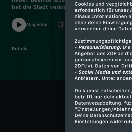
haben Beamte lebensgefährliche Mängel e
Cookies und vergleichb
hat die Stadt verändert. Viele Hagener füh
erforderlich für unser
hinaus Informationen a
ohne deine Einwilligung
Abspielen
verwenden deine Daten
Zustimmungspflichtige
• Personalisierung:
Die 
Details
Angebot des ZDF an dic
personalisieren wir au
ZDFtivi. Daten von Dri
• Social Media und ext
Ähnliche 
Anbietern. Unter ander
Gesellschaf
Du kannst entscheiden,
betrifft nur dein aktu
länderspieg
Datenverarbeitung, für 
"Einstellungen/Ablehn
Deine Datenschutzeinst
Einstellungen widerruf