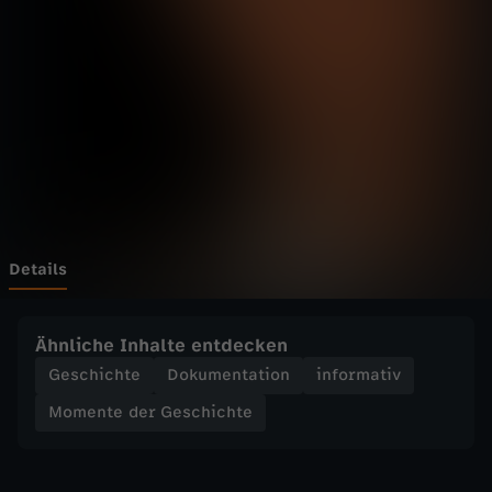
d
e
r
G
e
s
Details
c
Ähnliche Inhalte entdecken
h
Geschichte
Dokumentation
informativ
Momente der Geschichte
i
c