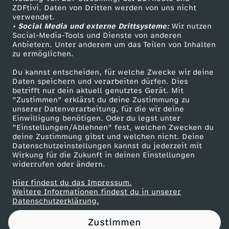
ZDFtivi. Daten von Dritten werden von uns nicht
i
Das ZDF
verwendet.
• Social Media und externe Drittsysteme:
Wir nutzen
ZDF Unternehmen
k
Social-Media-Tools und Dienste von anderen
Anbietern. Unter anderem um das Teilen von Inhalten
Karriere
zu ermöglichen.
a
Presseportal
Du kannst entscheiden, für welche Zwecke wir deine
ZDF goes Schule
Daten speichern und verarbeiten dürfen. Dies
n
betrifft nur dein aktuell genutztes Gerät. Mit
Werbefernsehen
"Zustimmen" erklärst du deine Zustimmung zu
i
unserer Datenverarbeitung, für die wir deine
Mainzelmännchen
Einwilligung benötigen. Oder du legst unter
"Einstellungen/Ablehnen" fest, welchen Zwecken du
s
deine Zustimmung gibst und welchen nicht. Deine
Datenschutzeinstellungen kannst du jederzeit mit
Wirkung für die Zukunft in deinen Einstellungen
c
widerrufen oder ändern.
h
Hier findest du das Impressum.
Partner
Weitere Informationen findest du in unserer
Datenschutzerklärung.
e
Zustimmen