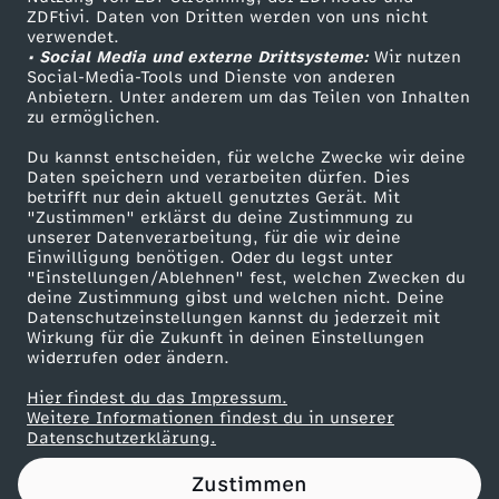
ZDFtivi. Daten von Dritten werden von uns nicht
t
Das ZDF
verwendet.
• Social Media und externe Drittsysteme:
Wir nutzen
ZDF Unternehmen
h
Social-Media-Tools und Dienste von anderen
Anbietern. Unter anderem um das Teilen von Inhalten
Karriere
zu ermöglichen.
a
Presseportal
Du kannst entscheiden, für welche Zwecke wir deine
ZDF goes Schule
Daten speichern und verarbeiten dürfen. Dies
t
betrifft nur dein aktuell genutztes Gerät. Mit
Werbefernsehen
"Zustimmen" erklärst du deine Zustimmung zu
u
unserer Datenverarbeitung, für die wir deine
Mainzelmännchen
Einwilligung benötigen. Oder du legst unter
"Einstellungen/Ablehnen" fest, welchen Zwecken du
n
deine Zustimmung gibst und welchen nicht. Deine
Datenschutzeinstellungen kannst du jederzeit mit
Wirkung für die Zukunft in deinen Einstellungen
s
widerrufen oder ändern.
g
Hier findest du das Impressum.
Partner
Weitere Informationen findest du in unserer
Datenschutzerklärung.
e
Zustimmen