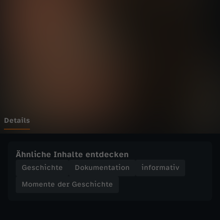
d
e
r
G
e
s
Details
c
Ähnliche Inhalte entdecken
h
Geschichte
Dokumentation
informativ
Momente der Geschichte
i
c