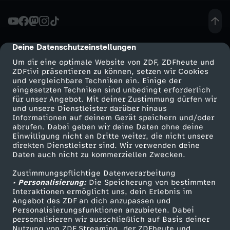
h
t
Deine Datenschutzeinstellungen
cmp-dialog-description
Um dir eine optimale Website von ZDF, ZDFheute und
e
ZDFtivi präsentieren zu können, setzen wir Cookies
und vergleichbare Techniken ein. Einige der
eingesetzten Techniken sind unbedingt erforderlich
-
für unser Angebot. Mit deiner Zustimmung dürfen wir
Mehr ZDF
Service
und unsere Dienstleister darüber hinaus
"
Informationen auf deinem Gerät speichern und/oder
ZDF-Apps
ZDFmitreden
abrufen. Dabei geben wir deine Daten ohne deine
Einwilligung nicht an Dritte weiter, die nicht unsere
A
Smart TV
Kontakt zum ZDF
direkten Dienstleister sind. Wir verwenden deine
Daten auch nicht zu kommerziellen Zwecken.
ZDFtext
Tickets
n
Zustimmungspflichtige Datenverarbeitung
Livestreams
Zuschauerservice
• Personalisierung:
Die Speicherung von bestimmten
g
Sendungen A-Z
Hilfe
Interaktionen ermöglicht uns, dein Erlebnis im
Angebot des ZDF an dich anzupassen und
TV-Programm
Personalisierungsfunktionen anzubieten. Dabei
s
personalisieren wir ausschließlich auf Basis deiner
Nutzung von ZDF Streaming, der ZDFheute und