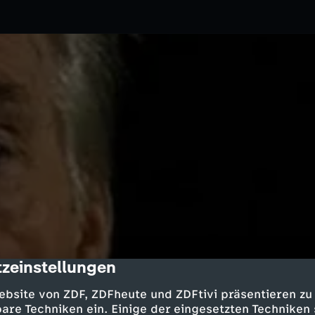
zeinstellungen
cription
06.10.2011
ZDF
ebsite von ZDF, ZDFheute und ZDFtivi präsentieren zu
egreift das "Treffen der beiden
are Techniken ein. Einige der eingesetzten Techniken