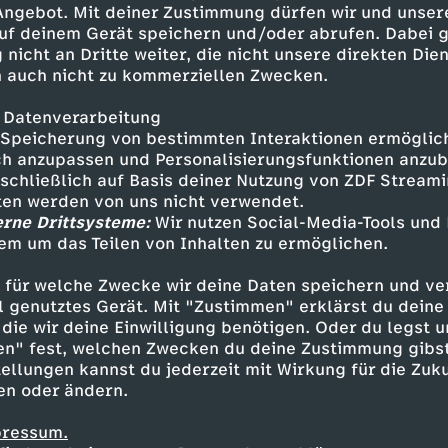
 Angebot. Mit deiner Zustimmung dürfen wir und unser
uf deinem Gerät speichern und/oder abrufen. Dabei 
 nicht an Dritte weiter, die nicht unsere direkten Dien
 auch nicht zu kommerziellen Zwecken.
 Datenverarbeitung
Speicherung von bestimmten Interaktionen ermöglicht
h anzupassen und Personalisierungsfunktionen anzub
sschließlich auf Basis deiner Nutzung von ZDF Stream
tten werden von uns nicht verwendet.
erne Drittsysteme:
Wir nutzen Social-Media-Tools und
em um das Teilen von Inhalten zu ermöglichen.
Inhalte entdecken
 für welche Zwecke wir deine Daten speichern und ver
Dokumentation
informativ
Momente der 
ell genutztes Gerät. Mit "Zustimmen" erklärst du dein
die wir deine Einwilligung benötigen. Oder du legst u
en" fest, welchen Zwecken du deine Zustimmung gibst
ellungen kannst du jederzeit mit Wirkung für die Zuku
en oder ändern.
pressum.