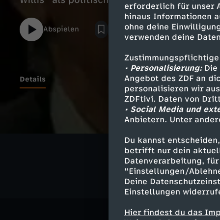
Willis" als politischen Wendepunkt.
erforderlich für unser
hinaus Informationen a
ohne deine Einwilligung
Abspielen
verwenden deine Daten
Zustimmungspflichtige
• Personalisierung:
Die 
Angebot des ZDF an dic
Details
personalisieren wir au
ZDFtivi. Daten von Dri
• Social Media und ext
Anbietern. Unter ander
Ähnliche 
Du kannst entscheiden,
Geschichte
betrifft nur dein aktu
Datenverarbeitung, für 
"Einstellungen/Ablehn
Deine Datenschutzeinst
Einstellungen widerruf
Hier findest du das Im