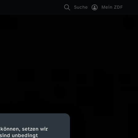
Suche
Mein ZDF
 können, setzen wir
 sind unbedingt