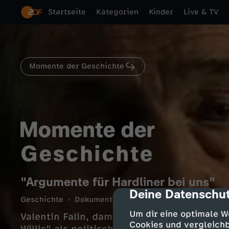
Startseite
Kategorien
Kinder
Live & TV
Momente der Geschichte
"Argumente für Hardliner bei uns"
Deine Datenschut
cmp-dialog-des
Geschichte
Dokumentation
informativ
6 Min.
Um dir eine optimale W
Valentin Falin, damals Berater im Kreml, b
Cookies und vergleichb