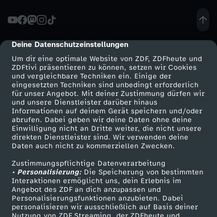
h
t
Deine Datenschutzeinstellungen
cmp-dialog-description
Um dir eine optimale Website von ZDF, ZDFheute und
e
ZDFtivi präsentieren zu können, setzen wir Cookies
und vergleichbare Techniken ein. Einige der
eingesetzten Techniken sind unbedingt erforderlich
-
für unser Angebot. Mit deiner Zustimmung dürfen wir
Mehr ZDF
Service
und unsere Dienstleister darüber hinaus
"
Informationen auf deinem Gerät speichern und/oder
ZDF-Apps
ZDFmitreden
abrufen. Dabei geben wir deine Daten ohne deine
Einwilligung nicht an Dritte weiter, die nicht unsere
D
Smart TV
Kontakt zum ZDF
direkten Dienstleister sind. Wir verwenden deine
Daten auch nicht zu kommerziellen Zwecken.
ZDFtext
Tickets
a
Zustimmungspflichtige Datenverarbeitung
Livestreams
Zuschauerservice
• Personalisierung:
Die Speicherung von bestimmten
s
Sendungen A-Z
Hilfe
Interaktionen ermöglicht uns, dein Erlebnis im
Angebot des ZDF an dich anzupassen und
TV-Programm
Personalisierungsfunktionen anzubieten. Dabei
g
personalisieren wir ausschließlich auf Basis deiner
Nutzung von ZDF Streaming, der ZDFheute und