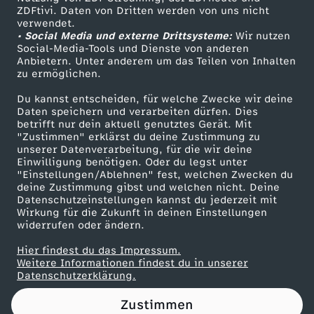
ZDFtivi. Daten von Dritten werden von uns nicht
i
Das ZDF
verwendet.
• Social Media und externe Drittsysteme:
Wir nutzen
ZDF Unternehmen
n
Social-Media-Tools und Dienste von anderen
Anbietern. Unter anderem um das Teilen von Inhalten
Karriere
zu ermöglichen.
g
Presseportal
Du kannst entscheiden, für welche Zwecke wir deine
ZDF goes Schule
Daten speichern und verarbeiten dürfen. Dies
m
betrifft nur dein aktuell genutztes Gerät. Mit
Werbefernsehen
"Zustimmen" erklärst du deine Zustimmung zu
i
unserer Datenverarbeitung, für die wir deine
Mainzelmännchen
Einwilligung benötigen. Oder du legst unter
"Einstellungen/Ablehnen" fest, welchen Zwecken du
r
deine Zustimmung gibst und welchen nicht. Deine
Datenschutzeinstellungen kannst du jederzeit mit
Wirkung für die Zukunft in deinen Einstellungen
a
widerrufen oder ändern.
l
Hier findest du das Impressum.
Partner
Weitere Informationen findest du in unserer
Datenschutzerklärung.
l
Zustimmen