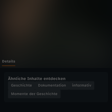
d
e
r
G
e
s
Details
c
Ähnliche Inhalte entdecken
h
Geschichte
Dokumentation
informativ
Momente der Geschichte
i
c