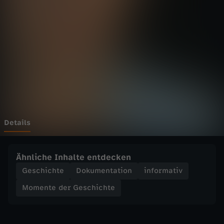
d
e
r
G
e
s
Details
c
Ähnliche Inhalte entdecken
h
Geschichte
Dokumentation
informativ
Momente der Geschichte
i
c