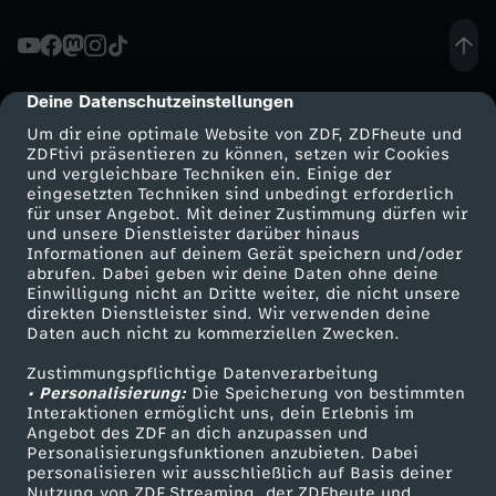
h
t
Deine Datenschutzeinstellungen
cmp-dialog-description
Um dir eine optimale Website von ZDF, ZDFheute und
e
ZDFtivi präsentieren zu können, setzen wir Cookies
und vergleichbare Techniken ein. Einige der
eingesetzten Techniken sind unbedingt erforderlich
-
für unser Angebot. Mit deiner Zustimmung dürfen wir
Mehr ZDF
Service
und unsere Dienstleister darüber hinaus
"
Informationen auf deinem Gerät speichern und/oder
ZDF-Apps
ZDFmitreden
abrufen. Dabei geben wir deine Daten ohne deine
Einwilligung nicht an Dritte weiter, die nicht unsere
D
Smart TV
Kontakt zum ZDF
direkten Dienstleister sind. Wir verwenden deine
Daten auch nicht zu kommerziellen Zwecken.
ZDFtext
Tickets
a
Zustimmungspflichtige Datenverarbeitung
Livestreams
Zuschauerservice
• Personalisierung:
Die Speicherung von bestimmten
s
Sendungen A-Z
Hilfe
Interaktionen ermöglicht uns, dein Erlebnis im
Angebot des ZDF an dich anzupassen und
TV-Programm
Personalisierungsfunktionen anzubieten. Dabei
w
personalisieren wir ausschließlich auf Basis deiner
Nutzung von ZDF Streaming, der ZDFheute und