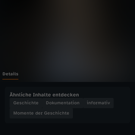
d
e
r
G
e
s
Details
c
Ähnliche Inhalte entdecken
h
Geschichte
Dokumentation
informativ
Momente der Geschichte
i
c