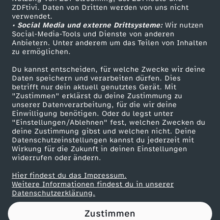
ZDFtivi. Daten von Dritten werden von uns nicht
a
Das ZDF
verwendet.
• Social Media und externe Drittsysteme:
Wir nutzen
ZDF Unternehmen
r
Social-Media-Tools und Dienste von anderen
Anbietern. Unter anderem um das Teilen von Inhalten
Karriere
zu ermöglichen.
d
Presseportal
Du kannst entscheiden, für welche Zwecke wir deine
ZDF goes Schule
Daten speichern und verarbeiten dürfen. Dies
e
betrifft nur dein aktuell genutztes Gerät. Mit
Werbefernsehen
"Zustimmen" erklärst du deine Zustimmung zu
r
unserer Datenverarbeitung, für die wir deine
Mainzelmännchen
Einwilligung benötigen. Oder du legst unter
"Einstellungen/Ablehnen" fest, welchen Zwecken du
G
deine Zustimmung gibst und welchen nicht. Deine
Datenschutzeinstellungen kannst du jederzeit mit
Wirkung für die Zukunft in deinen Einstellungen
i
widerrufen oder ändern.
p
Hier findest du das Impressum.
Partner
Weitere Informationen findest du in unserer
Datenschutzerklärung.
f
Zustimmen