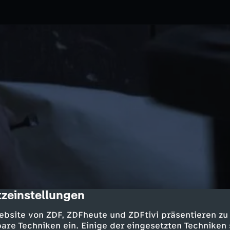
zeinstellungen
cription
01.01.2016
ZDF
ebsite von ZDF, ZDFheute und ZDFtivi präsentieren zu
Kirche an – vor allem den
are Techniken ein. Einige der eingesetzten Techniken