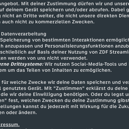
 Angebot. Mit deiner Zustimmung dürfen wir und unser
uf deinem Gerät speichern und/oder abrufen. Dabei 
 nicht an Dritte weiter, die nicht unsere direkten Dien
 auch nicht zu kommerziellen Zwecken.
 Datenverarbeitung
Speicherung von bestimmten Interaktionen ermöglicht
h anzupassen und Personalisierungsfunktionen anzub
sschließlich auf Basis deiner Nutzung von ZDF Stream
tten werden von uns nicht verwendet.
erne Drittsysteme:
Wir nutzen Social-Media-Tools und
em um das Teilen von Inhalten zu ermöglichen.
Inhalte entdecken
 für welche Zwecke wir deine Daten speichern und ver
Dokumentation
informativ
Momente der 
ell genutztes Gerät. Mit "Zustimmen" erklärst du dein
die wir deine Einwilligung benötigen. Oder du legst u
en" fest, welchen Zwecken du deine Zustimmung gibst
ellungen kannst du jederzeit mit Wirkung für die Zuku
en oder ändern.
pressum.