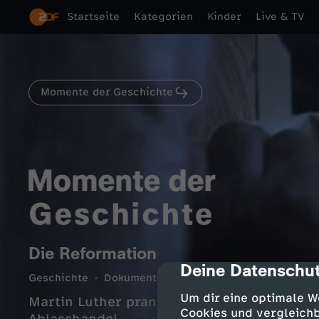
Startseite
Kategorien
Kinder
Live & TV
Momente der Geschichte
Die Reformation
Deine Datenschut
cmp-dialog-des
Geschichte
Dokumentation
informativ
7 Min.
Um dir eine optimale W
Martin Luther prangert Missstände in der 
Cookies und vergleichb