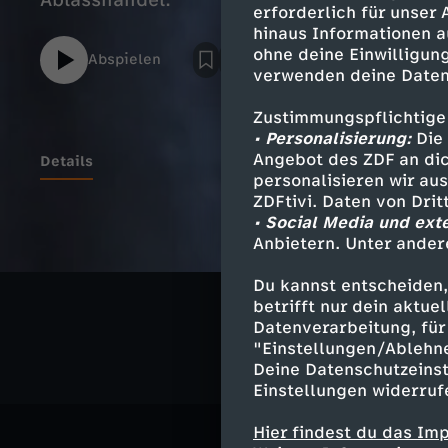
Ablasshandel.
erforderlich für unser
hinaus Informationen a
ohne deine Einwilligung
Abspielen
verwenden deine Daten
Zustimmungspflichtige
• Personalisierung:
Die 
Angebot des ZDF an dic
Details
personalisieren wir au
ZDFtivi. Daten von Dri
• Social Media und ext
Anbietern. Unter ander
Ähnliche 
Du kannst entscheiden,
Geschichte
betrifft nur dein aktu
Datenverarbeitung, für 
"Einstellungen/Ablehn
Deine Datenschutzeinst
Einstellungen widerruf
Hier findest du das Im