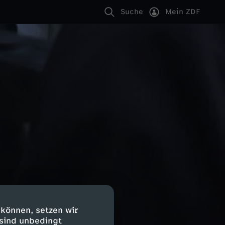
Suche
Mein ZDF
 können, setzen wir
 sind unbedingt