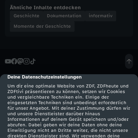
Ähnliche Inhalte entdecken
h
Geschichte
Dokumentation
informativ
t
Momente der Geschichte
e
-
F
Deine Datenschutzeinstellungen
cmp-dialog-description
l
Um dir eine optimale Website von ZDF, ZDFheute und
ZDFtivi präsentieren zu können, setzen wir Cookies
und vergleichbare Techniken ein. Einige der
u
eingesetzten Techniken sind unbedingt erforderlich
für unser Angebot. Mit deiner Zustimmung dürfen wir
Mehr ZDF
Service
und unsere Dienstleister darüber hinaus
c
Informationen auf deinem Gerät speichern und/oder
ZDF-Apps
ZDFmitreden
abrufen. Dabei geben wir deine Daten ohne deine
h
Einwilligung nicht an Dritte weiter, die nicht unsere
Smart TV
Kontakt zum ZDF
direkten Dienstleister sind. Wir verwenden deine