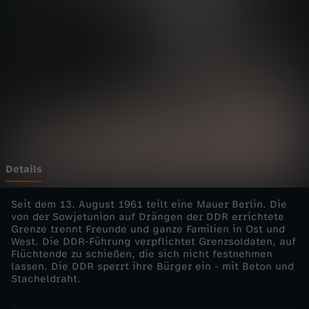
d
e
r
G
e
s
Details
c
Seit dem 13. August 1961 teilt eine Mauer Berlin. Die
von der Sowjetunion auf Drängen der DDR errichtete
Grenze trennt Freunde und ganze Familien in Ost und
h
West. Die DDR-Führung verpflichtet Grenzsoldaten, auf
Flüchtende zu schießen, die sich nicht festnehmen
i
lassen. Die DDR sperrt ihre Bürger ein - mit Beton und
Stacheldraht.
c