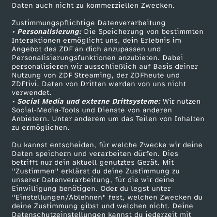
Daten auch nicht zu kommerziellen Zwecken.
ZDFtext
Tickets
t
Zustimmungspflichtige Datenverarbeitung
Livestreams
Zuschauerservice
• Personalisierung:
v
Die Speicherung von bestimmten
Sendungen A-Z
Hilfe
Interaktionen ermöglicht uns, dein Erlebnis im
Angebot des ZDF an dich anzupassen und
TV-Programm
e
Personalisierungsfunktionen anzubieten. Dabei
personalisieren wir ausschließlich auf Basis deiner
Nutzung von ZDF Streaming, der ZDFheute und
r
ZDFtivi. Daten von Dritten werden von uns nicht
Das ZDF
verwendet.
• Social Media und externe Drittsysteme:
s
Wir nutzen
ZDF Unternehmen
Social-Media-Tools und Dienste von anderen
Anbietern. Unter anderem um das Teilen von Inhalten
Karriere
u
zu ermöglichen.
Presseportal
Du kannst entscheiden, für welche Zwecke wir deine
c
ZDF goes Schule
Daten speichern und verarbeiten dürfen. Dies
betrifft nur dein aktuell genutztes Gerät. Mit
Werbefernsehen
"Zustimmen" erklärst du deine Zustimmung zu
h
unserer Datenverarbeitung, für die wir deine
Mainzelmännchen
Einwilligung benötigen. Oder du legst unter
e
"Einstellungen/Ablehnen" fest, welchen Zwecken du
deine Zustimmung gibst und welchen nicht. Deine
Datenschutzeinstellungen kannst du jederzeit mit