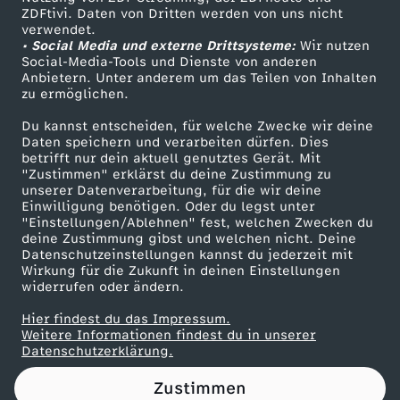
ZDFtivi. Daten von Dritten werden von uns nicht
o
Das ZDF
verwendet.
• Social Media und externe Drittsysteme:
Wir nutzen
ZDF Unternehmen
l
Social-Media-Tools und Dienste von anderen
Anbietern. Unter anderem um das Teilen von Inhalten
Karriere
zu ermöglichen.
l
Presseportal
Du kannst entscheiden, für welche Zwecke wir deine
ZDF goes Schule
Daten speichern und verarbeiten dürfen. Dies
t
betrifft nur dein aktuell genutztes Gerät. Mit
Werbefernsehen
"Zustimmen" erklärst du deine Zustimmung zu
e
unserer Datenverarbeitung, für die wir deine
Mainzelmännchen
Einwilligung benötigen. Oder du legst unter
"Einstellungen/Ablehnen" fest, welchen Zwecken du
a
deine Zustimmung gibst und welchen nicht. Deine
Datenschutzeinstellungen kannst du jederzeit mit
Wirkung für die Zukunft in deinen Einstellungen
l
widerrufen oder ändern.
s
Hier findest du das Impressum.
Partner
Weitere Informationen findest du in unserer
Datenschutzerklärung.
v
Zustimmen