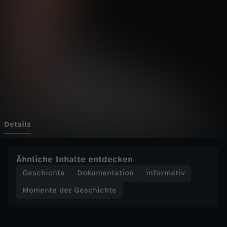
d
e
r
G
e
s
Details
c
Ähnliche Inhalte entdecken
h
Geschichte
Dokumentation
informativ
Momente der Geschichte
i
c