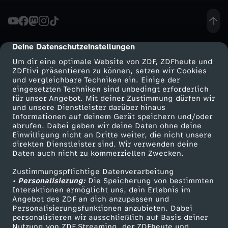
h
t
Deine Datenschutzeinstellungen
cmp-dialog-description
Um dir eine optimale Website von ZDF, ZDFheute und
e
ZDFtivi präsentieren zu können, setzen wir Cookies
und vergleichbare Techniken ein. Einige der
eingesetzten Techniken sind unbedingt erforderlich
-
für unser Angebot. Mit deiner Zustimmung dürfen wir
Mehr ZDF
Service
und unsere Dienstleister darüber hinaus
"
Informationen auf deinem Gerät speichern und/oder
ZDF-Apps
ZDFmitreden
abrufen. Dabei geben wir deine Daten ohne deine
Einwilligung nicht an Dritte weiter, die nicht unsere
I
Smart TV
Kontakt zum ZDF
direkten Dienstleister sind. Wir verwenden deine
Daten auch nicht zu kommerziellen Zwecken.
ZDFtext
Tickets
c
Zustimmungspflichtige Datenverarbeitung
Livestreams
Zuschauerservice
• Personalisierung:
Die Speicherung von bestimmten
h
Sendungen A-Z
Hilfe
Interaktionen ermöglicht uns, dein Erlebnis im
Angebot des ZDF an dich anzupassen und
TV-Programm
Personalisierungsfunktionen anzubieten. Dabei
s
personalisieren wir ausschließlich auf Basis deiner
Nutzung von ZDF Streaming, der ZDFheute und