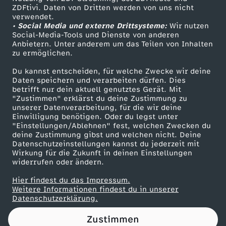
ZDFtivi. Daten von Dritten werden von uns nicht
e
Das ZDF
verwendet.
• Social Media und externe Drittsysteme:
Wir nutzen
ZDF Unternehmen
o
Social-Media-Tools und Dienste von anderen
Anbietern. Unter anderem um das Teilen von Inhalten
Karriere
zu ermöglichen.
n
Presseportal
Du kannst entscheiden, für welche Zwecke wir deine
ZDF goes Schule
Daten speichern und verarbeiten dürfen. Dies
e
betrifft nur dein aktuell genutztes Gerät. Mit
Werbefernsehen
"Zustimmen" erklärst du deine Zustimmung zu
r
unserer Datenverarbeitung, für die wir deine
Mainzelmännchen
Einwilligung benötigen. Oder du legst unter
"Einstellungen/Ablehnen" fest, welchen Zwecken du
o
deine Zustimmung gibst und welchen nicht. Deine
Datenschutzeinstellungen kannst du jederzeit mit
Wirkung für die Zukunft in deinen Einstellungen
b
widerrufen oder ändern.
e
Hier findest du das Impressum.
Partner
Weitere Informationen findest du in unserer
Datenschutzerklärung.
r
Zustimmen