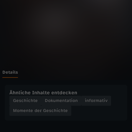
d
e
r
G
e
s
Details
c
Ähnliche Inhalte entdecken
h
Geschichte
Dokumentation
informativ
Momente der Geschichte
i
c