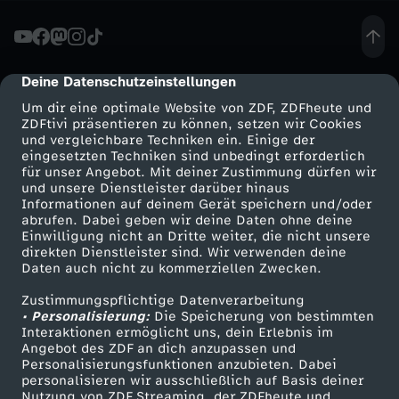
h
t
Deine Datenschutzeinstellungen
cmp-dialog-description
Um dir eine optimale Website von ZDF, ZDFheute und
e
ZDFtivi präsentieren zu können, setzen wir Cookies
und vergleichbare Techniken ein. Einige der
eingesetzten Techniken sind unbedingt erforderlich
-
für unser Angebot. Mit deiner Zustimmung dürfen wir
Mehr ZDF
Service
und unsere Dienstleister darüber hinaus
N
Informationen auf deinem Gerät speichern und/oder
ZDF-Apps
ZDFmitreden
abrufen. Dabei geben wir deine Daten ohne deine
Einwilligung nicht an Dritte weiter, die nicht unsere
a
Smart TV
Kontakt zum ZDF
direkten Dienstleister sind. Wir verwenden deine
Daten auch nicht zu kommerziellen Zwecken.
ZDFtext
Tickets
p
Zustimmungspflichtige Datenverarbeitung
Livestreams
Zuschauerservice
• Personalisierung:
Die Speicherung von bestimmten
o
Sendungen A-Z
Hilfe
Interaktionen ermöglicht uns, dein Erlebnis im
Angebot des ZDF an dich anzupassen und
TV-Programm
Personalisierungsfunktionen anzubieten. Dabei
l
personalisieren wir ausschließlich auf Basis deiner
Nutzung von ZDF Streaming, der ZDFheute und