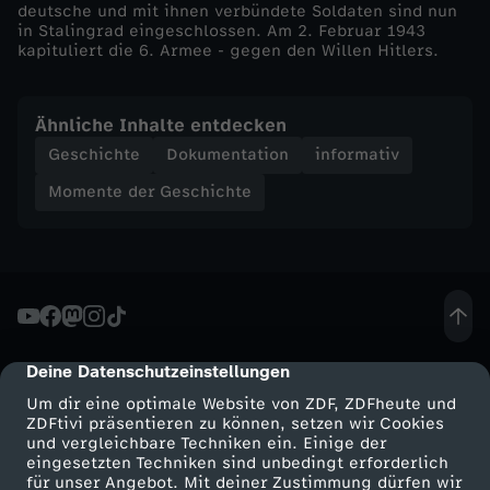
deutsche und mit ihnen verbündete Soldaten sind nun
in Stalingrad eingeschlossen. Am 2. Februar 1943
h
kapituliert die 6. Armee - gegen den Willen Hitlers.
t
Ähnliche Inhalte entdecken
e
Geschichte
Dokumentation
informativ
Momente der Geschichte
-
N
i
e
Deine Datenschutzeinstellungen
cmp-dialog-description
Um dir eine optimale Website von ZDF, ZDFheute und
d
ZDFtivi präsentieren zu können, setzen wir Cookies
und vergleichbare Techniken ein. Einige der
e
eingesetzten Techniken sind unbedingt erforderlich
für unser Angebot. Mit deiner Zustimmung dürfen wir