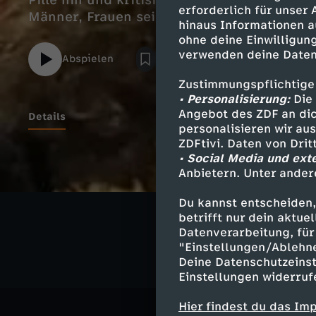
Pille hin und kritisiert die durch die Pille
erforderlich für unser
Männer, Frauen seien jederzeit sexuell ver
hinaus Informationen a
ohne deine Einwilligung
verwenden deine Daten
Abspielen
Zustimmungspflichtige
• Personalisierung:
Die 
Angebot des ZDF an dic
Details
personalisieren wir au
ZDFtivi. Daten von Dri
• Social Media und ext
Anbietern. Unter ander
Ähnliche 
Du kannst entscheiden,
Geschichte
betrifft nur dein aktu
Datenverarbeitung, für 
"Einstellungen/Ablehn
Deine Datenschutzeinst
Einstellungen widerruf
Hier findest du das Im