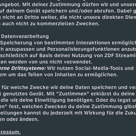
 verursachte Erwartung vieler
 Angebot. Mit deiner Zustimmung dürfen wir und unser
fügbar.
uf deinem Gerät speichern und/oder abrufen. Dabei 
 nicht an Dritte weiter, die nicht unsere direkten Dien
 auch nicht zu kommerziellen Zwecken.
 Datenverarbeitung
Speicherung von bestimmten Interaktionen ermöglicht
h anzupassen und Personalisierungsfunktionen anzub
sschließlich auf Basis deiner Nutzung von ZDF Stream
tten werden von uns nicht verwendet.
erne Drittsysteme:
Wir nutzen Social-Media-Tools und
em um das Teilen von Inhalten zu ermöglichen.
Inhalte entdecken
 für welche Zwecke wir deine Daten speichern und ver
Dokumentation
informativ
Momente der 
ell genutztes Gerät. Mit "Zustimmen" erklärst du dein
die wir deine Einwilligung benötigen. Oder du legst u
en" fest, welchen Zwecken du deine Zustimmung gibst
ellungen kannst du jederzeit mit Wirkung für die Zuku
en oder ändern.
pressum.