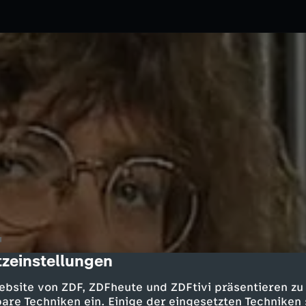
"
zeinstellungen
cription
06.10.2011
ZDF
ebsite von ZDF, ZDFheute und ZDFtivi präsentieren zu
ie gesundheitlichen Risiken der
are Techniken ein. Einige der eingesetzten Techniken