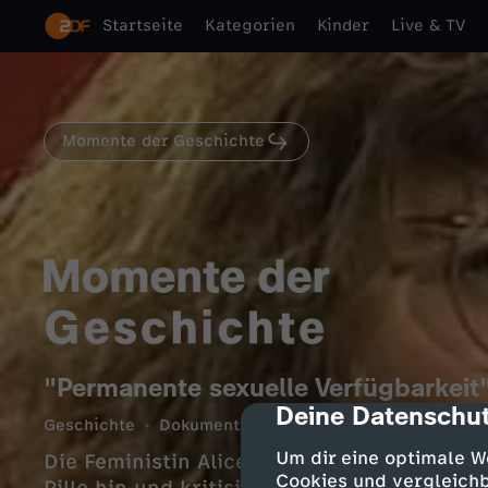
Startseite
Kategorien
Kinder
Live & TV
Momente der Geschichte
"Permanente sexuelle Verfügbarkeit
Deine Datenschut
cmp-dialog-des
Geschichte
Dokumentation
informativ
2 Min.
Um dir eine optimale W
Die Feministin Alice Schwarzer weist auf d
Cookies und vergleichb