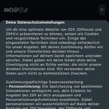
h
t
Deine Datenschutzeinstellungen
cmp-dialog-description
Um dir eine optimale Website von ZDF, ZDFheute und
e
ZDFtivi präsentieren zu können, setzen wir Cookies
und vergleichbare Techniken ein. Einige der
eingesetzten Techniken sind unbedingt erforderlich
-
für unser Angebot. Mit deiner Zustimmung dürfen wir
Mehr ZDF
Service
und unsere Dienstleister darüber hinaus
"
Informationen auf deinem Gerät speichern und/oder
ZDF-Apps
ZDFmitreden
abrufen. Dabei geben wir deine Daten ohne deine
Einwilligung nicht an Dritte weiter, die nicht unsere
S
Smart TV
Kontakt zum ZDF
direkten Dienstleister sind. Wir verwenden deine
Daten auch nicht zu kommerziellen Zwecken.
ZDFtext
Tickets
i
Zustimmungspflichtige Datenverarbeitung
Livestreams
Zuschauerservice
• Personalisierung:
Die Speicherung von bestimmten
e
Sendungen A-Z
Hilfe
Interaktionen ermöglicht uns, dein Erlebnis im
Angebot des ZDF an dich anzupassen und
TV-Programm
Personalisierungsfunktionen anzubieten. Dabei
w
personalisieren wir ausschließlich auf Basis deiner
Nutzung von ZDF Streaming, der ZDFheute und