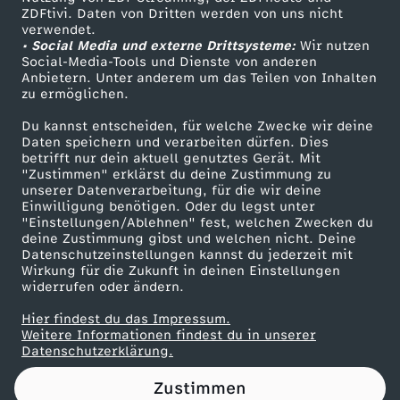
ZDFtivi. Daten von Dritten werden von uns nicht
i
Das ZDF
verwendet.
• Social Media und externe Drittsysteme:
Wir nutzen
ZDF Unternehmen
n
Social-Media-Tools und Dienste von anderen
Anbietern. Unter anderem um das Teilen von Inhalten
Karriere
zu ermöglichen.
k
Presseportal
Du kannst entscheiden, für welche Zwecke wir deine
ZDF goes Schule
Daten speichern und verarbeiten dürfen. Dies
t
betrifft nur dein aktuell genutztes Gerät. Mit
Werbefernsehen
"Zustimmen" erklärst du deine Zustimmung zu
e
unserer Datenverarbeitung, für die wir deine
Mainzelmännchen
Einwilligung benötigen. Oder du legst unter
"Einstellungen/Ablehnen" fest, welchen Zwecken du
n
deine Zustimmung gibst und welchen nicht. Deine
Datenschutzeinstellungen kannst du jederzeit mit
Wirkung für die Zukunft in deinen Einstellungen
a
widerrufen oder ändern.
u
Hier findest du das Impressum.
Partner
Weitere Informationen findest du in unserer
Datenschutzerklärung.
s
Zustimmen