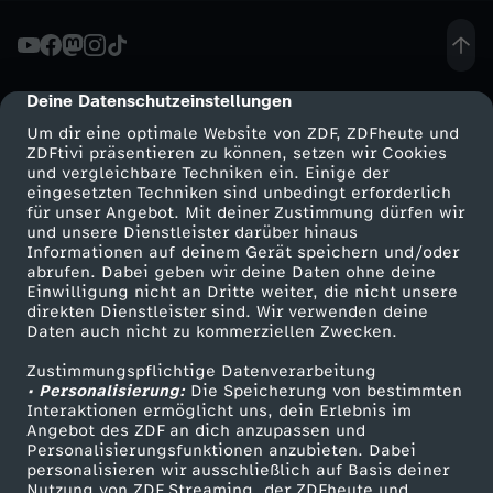
h
t
Deine Datenschutzeinstellungen
cmp-dialog-description
Um dir eine optimale Website von ZDF, ZDFheute und
e
ZDFtivi präsentieren zu können, setzen wir Cookies
und vergleichbare Techniken ein. Einige der
eingesetzten Techniken sind unbedingt erforderlich
-
für unser Angebot. Mit deiner Zustimmung dürfen wir
Mehr ZDF
Service
und unsere Dienstleister darüber hinaus
S
Informationen auf deinem Gerät speichern und/oder
ZDF-Apps
ZDFmitreden
abrufen. Dabei geben wir deine Daten ohne deine
Einwilligung nicht an Dritte weiter, die nicht unsere
t
Smart TV
Kontakt zum ZDF
direkten Dienstleister sind. Wir verwenden deine
Daten auch nicht zu kommerziellen Zwecken.
ZDFtext
Tickets
a
Zustimmungspflichtige Datenverarbeitung
Livestreams
Zuschauerservice
• Personalisierung:
Die Speicherung von bestimmten
a
Sendungen A-Z
Hilfe
Interaktionen ermöglicht uns, dein Erlebnis im
Angebot des ZDF an dich anzupassen und
TV-Programm
Personalisierungsfunktionen anzubieten. Dabei
t
personalisieren wir ausschließlich auf Basis deiner
Nutzung von ZDF Streaming, der ZDFheute und