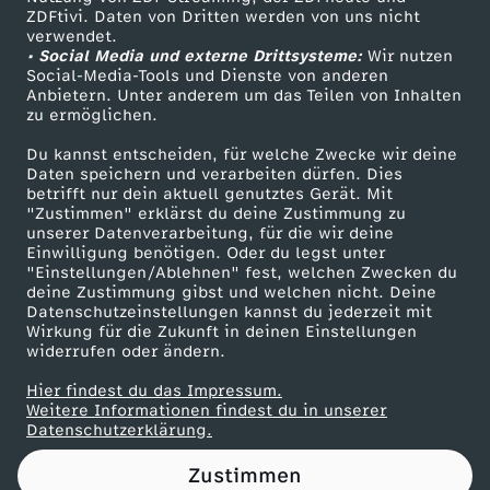
ZDFtivi. Daten von Dritten werden von uns nicht
s
Das ZDF
verwendet.
• Social Media und externe Drittsysteme:
Wir nutzen
ZDF Unternehmen
g
Social-Media-Tools und Dienste von anderen
Anbietern. Unter anderem um das Teilen von Inhalten
Karriere
zu ermöglichen.
r
Presseportal
Du kannst entscheiden, für welche Zwecke wir deine
ZDF goes Schule
Daten speichern und verarbeiten dürfen. Dies
ü
betrifft nur dein aktuell genutztes Gerät. Mit
Werbefernsehen
"Zustimmen" erklärst du deine Zustimmung zu
n
unserer Datenverarbeitung, für die wir deine
Mainzelmännchen
Einwilligung benötigen. Oder du legst unter
"Einstellungen/Ablehnen" fest, welchen Zwecken du
d
deine Zustimmung gibst und welchen nicht. Deine
Datenschutzeinstellungen kannst du jederzeit mit
Wirkung für die Zukunft in deinen Einstellungen
u
widerrufen oder ändern.
n
Hier findest du das Impressum.
Partner
Weitere Informationen findest du in unserer
Datenschutzerklärung.
g
Zustimmen