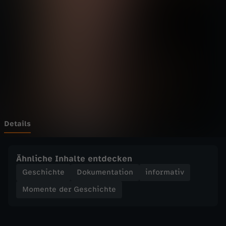
d
e
r
G
e
s
Details
c
Ähnliche Inhalte entdecken
h
Geschichte
Dokumentation
informativ
Momente der Geschichte
i
c