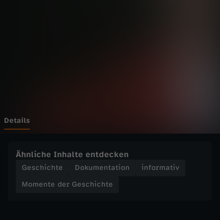
d
e
r
G
e
s
Details
c
Ähnliche Inhalte entdecken
h
Geschichte
Dokumentation
informativ
Momente der Geschichte
i
c