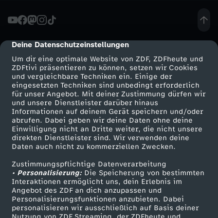
h
t
Deine Datenschutzeinstellungen
cmp-dialog-description
Um dir eine optimale Website von ZDF, ZDFheute und
e
ZDFtivi präsentieren zu können, setzen wir Cookies
und vergleichbare Techniken ein. Einige der
eingesetzten Techniken sind unbedingt erforderlich
-
für unser Angebot. Mit deiner Zustimmung dürfen wir
Mehr ZDF
Service
und unsere Dienstleister darüber hinaus
"
Informationen auf deinem Gerät speichern und/oder
ZDF-Apps
ZDFmitreden
abrufen. Dabei geben wir deine Daten ohne deine
Einwilligung nicht an Dritte weiter, die nicht unsere
U
Smart TV
Kontakt zum ZDF
direkten Dienstleister sind. Wir verwenden deine
Daten auch nicht zu kommerziellen Zwecken.
ZDFtext
Tickets
n
Zustimmungspflichtige Datenverarbeitung
Livestreams
Zuschauerservice
• Personalisierung:
Die Speicherung von bestimmten
v
Sendungen A-Z
Hilfe
Interaktionen ermöglicht uns, dein Erlebnis im
Angebot des ZDF an dich anzupassen und
TV-Programm
Personalisierungsfunktionen anzubieten. Dabei
e
personalisieren wir ausschließlich auf Basis deiner
Nutzung von ZDF Streaming, der ZDFheute und