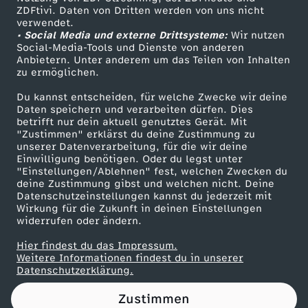
ZDFtivi. Daten von Dritten werden von uns nicht
r
Das ZDF
verwendet.
• Social Media und externe Drittsysteme:
Wir nutzen
ZDF Unternehmen
w
Social-Media-Tools und Dienste von anderen
Anbietern. Unter anderem um das Teilen von Inhalten
Karriere
zu ermöglichen.
u
Presseportal
Du kannst entscheiden, für welche Zwecke wir deine
ZDF goes Schule
Daten speichern und verarbeiten dürfen. Dies
n
betrifft nur dein aktuell genutztes Gerät. Mit
Werbefernsehen
"Zustimmen" erklärst du deine Zustimmung zu
d
unserer Datenverarbeitung, für die wir deine
Mainzelmännchen
Einwilligung benötigen. Oder du legst unter
"Einstellungen/Ablehnen" fest, welchen Zwecken du
b
deine Zustimmung gibst und welchen nicht. Deine
Datenschutzeinstellungen kannst du jederzeit mit
Wirkung für die Zukunft in deinen Einstellungen
a
widerrufen oder ändern.
r
Hier findest du das Impressum.
Partner
Weitere Informationen findest du in unserer
Datenschutzerklärung.
s
Zustimmen