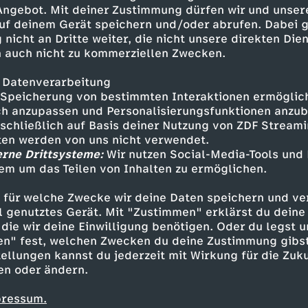
standard in der DDR der 50er
 Angebot. Mit deiner Zustimmung dürfen wir und unser
uf deinem Gerät speichern und/oder abrufen. Dabei 
 nicht an Dritte weiter, die nicht unsere direkten Dien
 auch nicht zu kommerziellen Zwecken.
 Datenverarbeitung
Speicherung von bestimmten Interaktionen ermöglicht
h anzupassen und Personalisierungsfunktionen anzub
sschließlich auf Basis deiner Nutzung von ZDF Stream
tten werden von uns nicht verwendet.
erne Drittsysteme:
Wir nutzen Social-Media-Tools und
em um das Teilen von Inhalten zu ermöglichen.
Inhalte entdecken
 für welche Zwecke wir deine Daten speichern und ver
Dokumentation
informativ
Momente der 
ell genutztes Gerät. Mit "Zustimmen" erklärst du dein
die wir deine Einwilligung benötigen. Oder du legst u
en" fest, welchen Zwecken du deine Zustimmung gibst
ellungen kannst du jederzeit mit Wirkung für die Zuku
en oder ändern.
pressum.