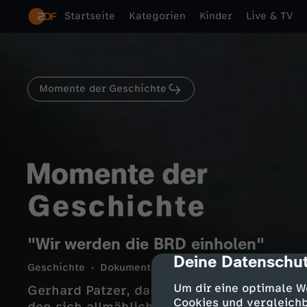
Startseite
Kategorien
Kinder
Live & TV
Momente der Geschichte
"Wir werden die BRD einholen"
Deine Datenschut
cmp-dialog-des
Geschichte
Dokumentation
informativ
3 Min.
Um dir eine optimale W
Gerhard Patzer, damals Funktionär der Blo
Cookies und vergleichb