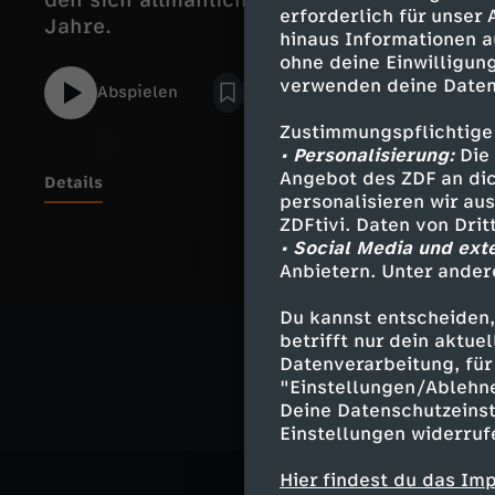
den sich allmählich verbessernden Lebens
erforderlich für unser
Jahre.
hinaus Informationen a
ohne deine Einwilligung
verwenden deine Daten
Abspielen
Zustimmungspflichtige
• Personalisierung:
Die 
Angebot des ZDF an dic
Details
personalisieren wir au
ZDFtivi. Daten von Dri
• Social Media und ext
Anbietern. Unter ander
Ähnliche 
Du kannst entscheiden,
Geschichte
betrifft nur dein aktu
Datenverarbeitung, für 
"Einstellungen/Ablehn
Deine Datenschutzeinst
Einstellungen widerruf
Hier findest du das Im