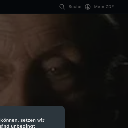
Suche
Mein ZDF
 können, setzen wir
 sind unbedingt