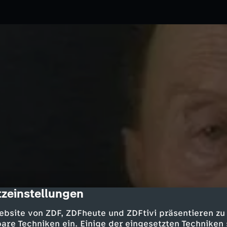
zeinstellungen
cription
06.10.2011
ZDF
ebsite von ZDF, ZDFheute und ZDFtivi präsentieren zu
ckpartei LDPD in Dresden, über
are Techniken ein. Einige der eingesetzten Techniken