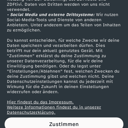
ZDFtivi. Daten von Dritten werden von uns nicht
n
Das ZDF
verwendet.
• Social Media und externe Drittsysteme:
Wir nutzen
ZDF Unternehmen
g
Social-Media-Tools und Dienste von anderen
Anbietern. Unter anderem um das Teilen von Inhalten
Karriere
zu ermöglichen.
l
Presseportal
Du kannst entscheiden, für welche Zwecke wir deine
ZDF goes Schule
Daten speichern und verarbeiten dürfen. Dies
i
betrifft nur dein aktuell genutztes Gerät. Mit
Werbefernsehen
"Zustimmen" erklärst du deine Zustimmung zu
c
unserer Datenverarbeitung, für die wir deine
Mainzelmännchen
Einwilligung benötigen. Oder du legst unter
"Einstellungen/Ablehnen" fest, welchen Zwecken du
h
deine Zustimmung gibst und welchen nicht. Deine
Datenschutzeinstellungen kannst du jederzeit mit
Wirkung für die Zukunft in deinen Einstellungen
s
widerrufen oder ändern.
e
Hier findest du das Impressum.
Partner
Weitere Informationen findest du in unserer
Datenschutzerklärung.
i
Zustimmen