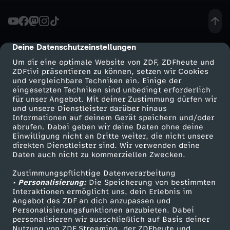
h
t
Deine Datenschutzeinstellungen
cmp-dialog-description
Um dir eine optimale Website von ZDF, ZDFheute und
e
ZDFtivi präsentieren zu können, setzen wir Cookies
und vergleichbare Techniken ein. Einige der
eingesetzten Techniken sind unbedingt erforderlich
-
für unser Angebot. Mit deiner Zustimmung dürfen wir
Mehr ZDF
Service
und unsere Dienstleister darüber hinaus
"
Informationen auf deinem Gerät speichern und/oder
ZDF-Apps
ZDFmitreden
abrufen. Dabei geben wir deine Daten ohne deine
Einwilligung nicht an Dritte weiter, die nicht unsere
Z
Smart TV
Kontakt zum ZDF
direkten Dienstleister sind. Wir verwenden deine
Daten auch nicht zu kommerziellen Zwecken.
ZDFtext
Tickets
u
Zustimmungspflichtige Datenverarbeitung
Livestreams
Zuschauerservice
• Personalisierung:
Die Speicherung von bestimmten
g
Sendungen A-Z
Hilfe
Interaktionen ermöglicht uns, dein Erlebnis im
Angebot des ZDF an dich anzupassen und
TV-Programm
Personalisierungsfunktionen anzubieten. Dabei
ä
personalisieren wir ausschließlich auf Basis deiner
Nutzung von ZDF Streaming, der ZDFheute und