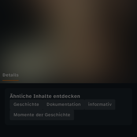
d
e
r
G
e
s
Details
c
Ähnliche Inhalte entdecken
h
Geschichte
Dokumentation
informativ
Momente der Geschichte
i
c