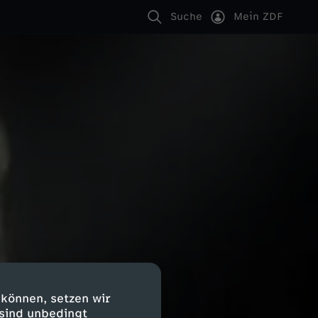
Suche
Mein ZDF
 können, setzen wir
 sind unbedingt