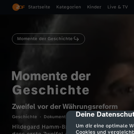
Startseite
Kategorien
Kinder
Live & TV
Momente der Geschichte
Zweifel vor der Währungsreform
Deine Datenschut
cmp-dialog-des
Geschichte
Dokumentation
informativ
4 Min.
Um dir eine optimale W
Hildegard Hamm-Brücher, damals Stadträti
Cookies und vergleichb