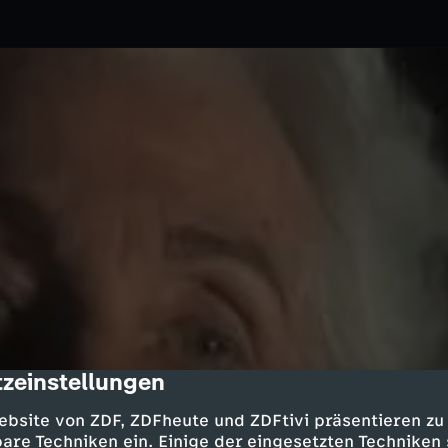
zeinstellungen
cription
19.09.2019
ZDF
ebsite von ZDF, ZDFheute und ZDFtivi präsentieren zu
n in München, erinnert sich,
are Techniken ein. Einige der eingesetzten Techniken