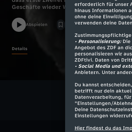
dass erste Zweifel an der neuen Währung b
erforderlich für unser
Geschäfte wieder Waren führten.
hinaus Informationen a
ohne deine Einwilligung
verwenden deine Daten
Abspielen
Zustimmungspflichtige
• Personalisierung:
Die 
Angebot des ZDF an dic
Details
personalisieren wir au
ZDFtivi. Daten von Dri
• Social Media und ext
Anbietern. Unter ander
Ähnliche 
Du kannst entscheiden,
Geschichte
betrifft nur dein aktu
Datenverarbeitung, für 
"Einstellungen/Ablehn
Deine Datenschutzeinst
Einstellungen widerruf
Hier findest du das Im