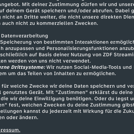
eiseite geräumt wurden, als die
 Angebot. Mit deiner Zustimmung dürfen wir und unser
uf deinem Gerät speichern und/oder abrufen. Dabei 
 nicht an Dritte weiter, die nicht unsere direkten Dien
 auch nicht zu kommerziellen Zwecken.
 Datenverarbeitung
Speicherung von bestimmten Interaktionen ermöglicht
h anzupassen und Personalisierungsfunktionen anzub
sschließlich auf Basis deiner Nutzung von ZDF Stream
tten werden von uns nicht verwendet.
erne Drittsysteme:
Wir nutzen Social-Media-Tools und
em um das Teilen von Inhalten zu ermöglichen.
Inhalte entdecken
 für welche Zwecke wir deine Daten speichern und ver
Dokumentation
informativ
Momente der 
ell genutztes Gerät. Mit "Zustimmen" erklärst du dein
die wir deine Einwilligung benötigen. Oder du legst u
en" fest, welchen Zwecken du deine Zustimmung gibst
ellungen kannst du jederzeit mit Wirkung für die Zuku
en oder ändern.
pressum.